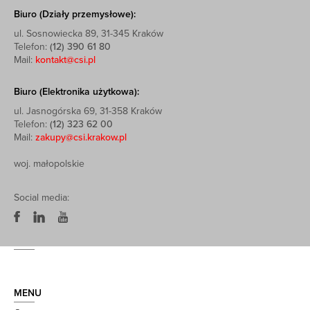
Biuro (Działy przemysłowe):
ul. Sosnowiecka 89, 31-345 Kraków
Telefon:
(12) 390 61 80
Mail:
kontakt@csi.pl
Biuro (Elektronika użytkowa):
ul. Jasnogórska 69, 31-358 Kraków
Telefon:
(12) 323 62 00
Mail:
zakupy@csi.krakow.pl
woj. małopolskie
Social media:
MENU