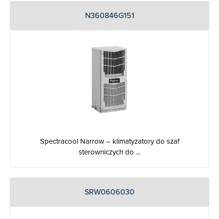
N360846G151
Spectracool Narrow – klimatyzatory do szaf
sterowniczych do ...
SRW0606030