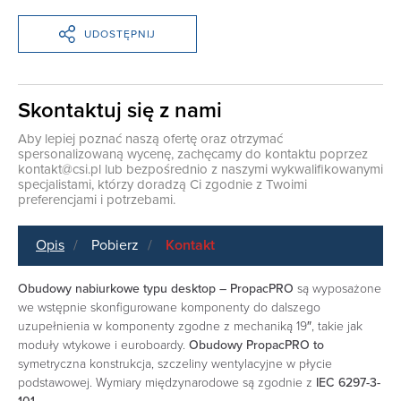
UDOSTĘPNIJ
Skontaktuj się z nami
Aby lepiej poznać naszą ofertę oraz otrzymać
spersonalizowaną wycenę, zachęcamy do kontaktu poprzez
kontakt@csi.pl
lub bezpośrednio z naszymi wykwalifikowanymi
specjalistami, którzy doradzą Ci zgodnie z Twoimi
preferencjami i potrzebami.
Opis
Pobierz
Kontakt
Obudowy nabiurkowe typu desktop – PropacPRO
są wyposażone
we wstępnie skonfigurowane komponenty do dalszego
uzupełnienia w komponenty zgodne z mechaniką 19″, takie jak
moduły wtykowe i euroboardy.
Obudowy PropacPRO to
symetryczna konstrukcja, szczeliny wentylacyjne w płycie
podstawowej. Wymiary międzynarodowe są zgodnie z
IEC 6297-3-