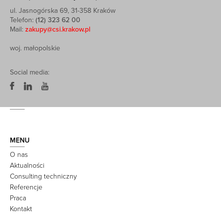
ul. Jasnogórska 69, 31-358 Kraków
Telefon:
(12) 323 62 00
Mail:
zakupy@csi.krakow.pl
woj. małopolskie
Social media:
MENU
O nas
Aktualności
Consulting techniczny
Referencje
Praca
Kontakt