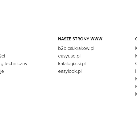
NASZE STRONY WWW
b2b.csi.krakow.pl
ści
easyuse.pl
ng techniczny
katalogi.csi.pl
je
easylook.pl