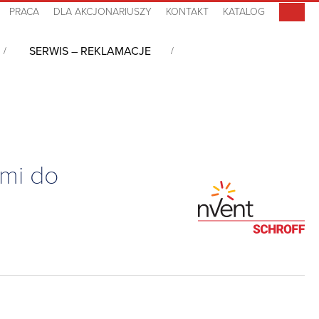
PRACA
DLA AKCJONARIUSZY
KONTAKT
KATALOG
SERWIS – REKLAMACJE
acPRO
/
Obudowa nabiurkowa typu desktop CompacPRO z belkami do
mi do