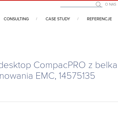
O NAS
CONSULTING
CASE STUDY
REFERENCJE
, desktop i do zabudowy w szafie rackowej
/
Obudowy
/
Comp
desktop CompacPRO z belka
anowania EMC, 14575135