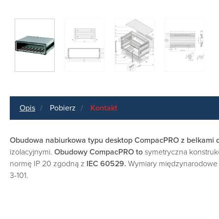
Opis
Pobierz
Kontakt
Obudowa nabiurkowa typu desktop CompacPRO z belkami d
izolacyjnymi.
Obudowy CompacPRO to
symetryczna konstrukc
normę IP 20 zgodną z
IEC 60529.
Wymiary międzynarodowe 
3-101.