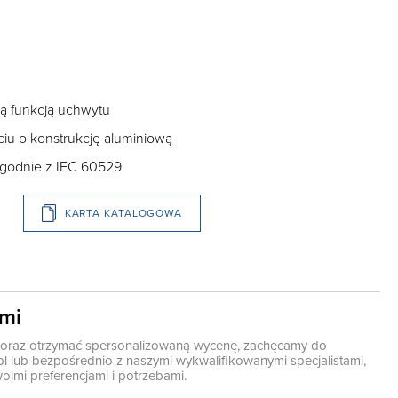
 funkcją uchwytu
iu o konstrukcję aluminiową
godnie z IEC 60529
KARTA KATALOGOWA
ami
ę oraz otrzymać spersonalizowaną wycenę, zachęcamy do
pl
lub bezpośrednio z naszymi wykwalifikowanymi specjalistami,
oimi preferencjami i potrzebami.