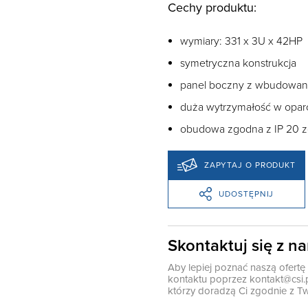
Cechy produktu:
wymiary: 331 x 3U x 42HP
symetryczna konstrukcja
panel boczny z wbudowaną
duża wytrzymałość w oparc
obudowa zgodna z IP 20 z
ZAPYTAJ O PRODUKT
UDOSTĘPNIJ
Skontaktuj się z n
Aby lepiej poznać naszą ofert
kontaktu poprzez
kontakt@csi.
którzy doradzą Ci zgodnie z Tw