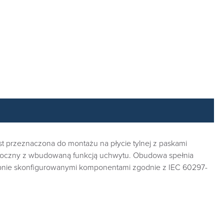
st przeznaczona do montażu na płycie tylnej z paskami
nel boczny z wbudowaną funkcją uchwytu. Obudowa spełnia
pnie skonfigurowanymi komponentami zgodnie z IEC 60297-