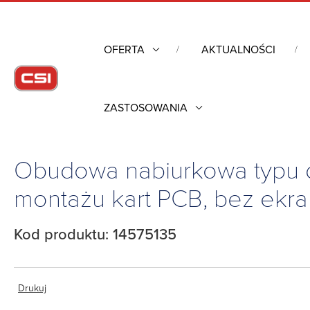
OFERTA
AKTUALNOŚCI
ZASTOSOWANIA
Strona główna
/
Obudowy przemysłowe
/
Obudowy nabiurkowe
montażu kart PCB, bez ekranowania EMC, 14575135
Obudowa nabiurkowa typu 
montażu kart PCB, bez ekr
Kod produktu: 14575135
Drukuj