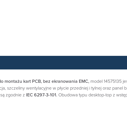
o montażu kart PCB, bez ekranowania EMC,
model 14575135 je
ja, szczeliny wentylacyjne w płycie przedniej i tylnej oraz pa
są zgodnie z
IEC 6297-3-101.
Obudowa typu desktop-top z wstę