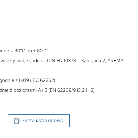
ur od – 30°C do + 80°C
i wstrząsami, zgodna z DIN EN 61373 – Kategoria 2, AREMA
godnie z IK09 (IEC 62262)
nie z poziomami A i B (EN 62208/9.13.2.1 i 2)
KARTA KATALOGOWA