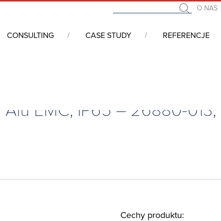
O NAS
CONSULTING
CASE STUDY
REFERENCJE
e naścienne i wolnostojące
/
Obudowy aluminiowe
/
Obudowa alum
Alu EMC, IP65 – 26880-013, 
Cechy produktu: