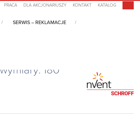
PRACA
DLA AKCJONARIUSZY
KONTAKT
KATALOG
SERWIS – REKLAMACJE
iniowa IP-Pro Alu EMC, IP65 – 26880-013, wymiary: 180 x 402 x 310
wymiary: 180