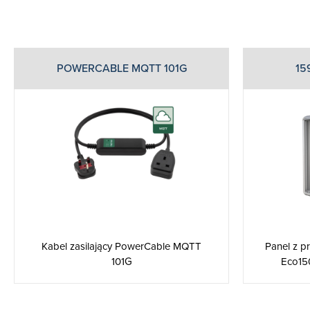
POWERCABLE MQTT 101G
15
Kabel zasilający PowerCable MQTT
Panel z p
101G
Eco15