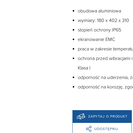
obudowa aluminiowa
wymiary: 180 x 402 x 310
stopień ochrony IP65
ekranowanie EMC
praca w zakresie temperat
ochrona przed wibracjami 
Klasa I
odporność na uderzenia, z
odporność na korozję, zgod
ZAPYTAJ O PRODUKT
UDOSTĘPNIJ