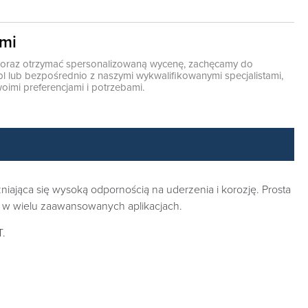
ami
ę oraz otrzymać spersonalizowaną wycenę, zachęcamy do
pl
lub bezpośrednio z naszymi wykwalifikowanymi specjalistami,
oimi preferencjami i potrzebami.
ająca się wysoką odpornością na uderzenia i korozję. Prosta
ie w wielu zaawansowanych aplikacjach.
T.