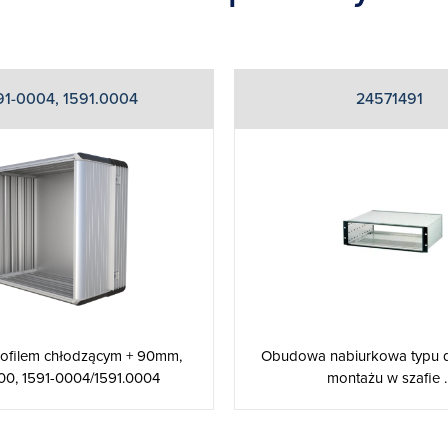
91-0004, 1591.0004
24571491
rofilem chłodzącym + 90mm,
Obudowa nabiurkowa typu 
00, 1591-0004/1591.0004
montażu w szafie ..