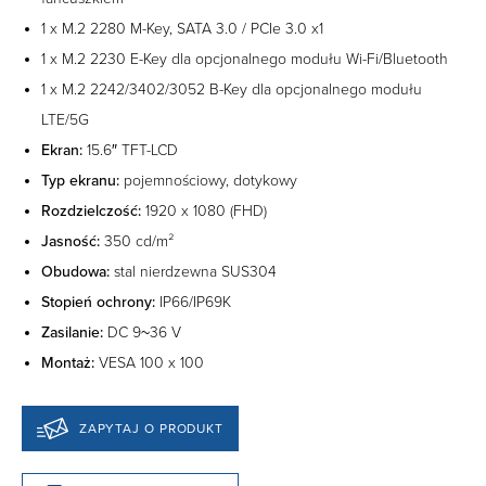
1 x M.2 2280 M-Key, SATA 3.0 / PCIe 3.0 x1
1 x M.2 2230 E-Key dla opcjonalnego modułu Wi-Fi/Bluetooth
1 x M.2 2242/3402/3052 B-Key dla opcjonalnego modułu
LTE/5G
Ekran:
15.6″ TFT-LCD
Typ ekranu:
pojemnościowy, dotykowy
Rozdzielczość:
1920 x 1080 (FHD)
Jasność:
350 cd/m²
Obudowa:
stal nierdzewna SUS304
Stopień ochrony:
IP66/IP69K
Zasilanie:
DC 9~36 V
Montaż:
VESA 100 x 100
ZAPYTAJ O PRODUKT