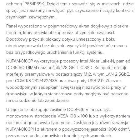
ochroną IP66/IP69K. Dzięki temu sprawdzi się w miejscach, gdzie
sprzęt jest narażony na wilgoć, pył, czyszczenie i częsty kontakt z
czynnikami zewnętrznymi.
Panel wyposażono w pojemnościowy ekran dotykowy z płaskim
frontem, który ułatwia obsługę oraz utrzymanie czystości.
Dodatkowy przycisk blokady dotyku umieszczony z boku
obudowy pozwala bezpiecznie wyczyścić powierzchnię ekranu
bez przypadkowego uruchamiania funkcji systemu.
NuTAM-816CP wykorzystuje procesory Intel Alder Lake-N, pamięć
DDR5 SO-DIMM oraz nośnik 128 GB TLC SSD. Komputer oferuje
interfejsy przemysłowe w postaci złączy M12, w tym LAN 2.5GbE,
port COM RS-232/422/485 oraz dwa porty USB 2.0. Złącza z
wodoodpornymi zaślepkami zwiększają niezawodność pracy w
środowisku, w którym standardowe porty mogłyby być narażone
na uszkodzenie lub zabrudzenie.
Urządzenie obsługuje zasilanie DC 9~36 V i może być
montowane w standardzie VESA 100 x 100 lub z wykorzystaniem
opcjonalnego uchwytu typu yoke. Dostępna jest również wersja
NuTAM-816CPH z ekranem o podwyższonej jasności 1000 cd/m²,
przeznaczona do stanowisk o trudniejszych warunkach