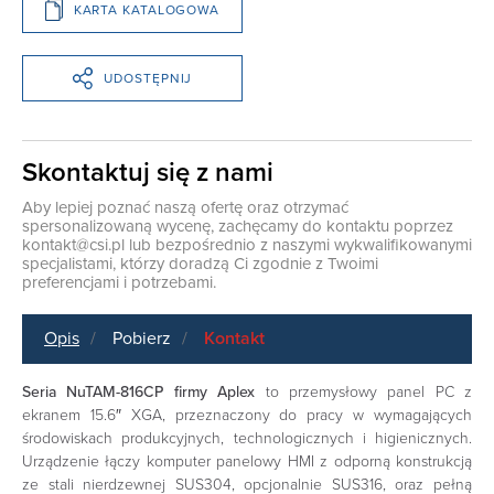
KARTA KATALOGOWA
UDOSTĘPNIJ
Skontaktuj się z nami
Aby lepiej poznać naszą ofertę oraz otrzymać
spersonalizowaną wycenę, zachęcamy do kontaktu poprzez
kontakt@csi.pl
lub bezpośrednio z naszymi wykwalifikowanymi
specjalistami, którzy doradzą Ci zgodnie z Twoimi
preferencjami i potrzebami.
Opis
Pobierz
Kontakt
Seria NuTAM-816CP firmy Aplex
to przemysłowy panel PC z
ekranem 15.6″ XGA, przeznaczony do pracy w wymagających
środowiskach produkcyjnych, technologicznych i higienicznych.
Urządzenie łączy komputer panelowy HMI z odporną konstrukcją
ze stali nierdzewnej SUS304, opcjonalnie SUS316, oraz pełną