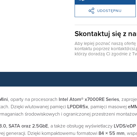
UDOSTĘPNIJ
Skontaktuj się z n
Aby lepiej poznać naszą ofert
kontaktu poprzez
kontakt@csi.
którzy doradzą Ci zgodnie z Tw
Mini
, oparty na procesorach
Intel Atom® x7000RE Series
, zapro
ach. Dzięki wlutowanej pamięci
LPDDR5x
, pamięci masowej
eM
ymaganiach środowiskowych i ograniczonej przestrzeni montażow
3.0, SATA oraz 2.5GbE
, a także obsługę wyświetlaczy
LVDS/eDP 
ej generacji. Dzięki kompaktowemu formatowi
84 × 55 mm
, wsp