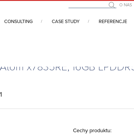
O NAS
CONSULTING
CASE STUDY
REFERENCJE
we COM (Computer On Module)
/
COM Express
/
COM Express Mini,
, Atom x7835RE, 16GB LPDDR
1
Cechy produktu: