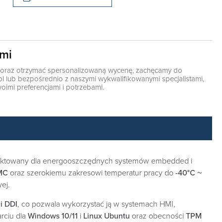
ami
ę oraz otrzymać spersonalizowaną wycenę, zachęcamy do
pl
lub bezpośrednio z naszymi wykwalifikowanymi specjalistami,
oimi preferencjami i potrzebami.
jektowany dla energooszczędnych systemów embedded i
MC
oraz szerokiemu zakresowi temperatur pracy do
-40°C ~
ej.
i DDI
, co pozwala wykorzystać ją w systemach HMI,
arciu dla
Windows 10/11
i
Linux Ubuntu
oraz obecności
TPM