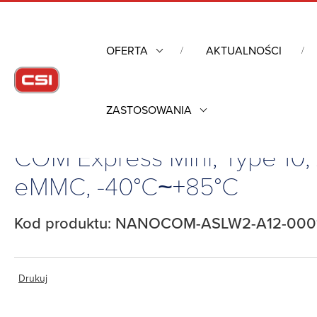
OFERTA
AKTUALNOŚCI
ZASTOSOWANIA
Strona główna
/
Komputery przemysłowe
/
Komputery moduło
COM Express Mini, Type 10
eMMC, -40°C~+85°C
Kod produktu: NANOCOM-ASLW2-A12-000
Drukuj