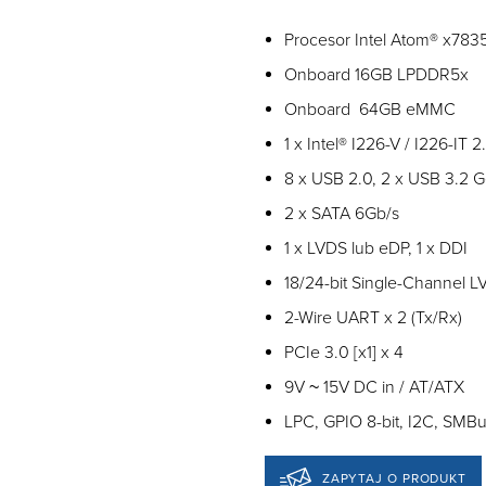
Procesor Intel Atom® x783
Onboard 16GB LPDDR5x
Onboard 64GB eMMC
1 x Intel® I226-V / I226-IT 
8 x USB 2.0, 2 x USB 3.2 
2 x SATA 6Gb/s
1 x LVDS lub eDP, 1 x DDI
18/24-bit Single-Channel 
2-Wire UART x 2 (Tx/Rx)
PCIe 3.0 [x1] x 4
9V ~ 15V DC in / AT/ATX
LPC, GPIO 8-bit, I2C, SMB
ZAPYTAJ O PRODUKT