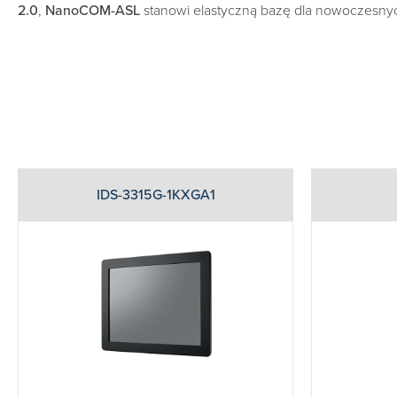
2.0
,
NanoCOM-ASL
stanowi elastyczną bazę dla nowoczesn
IDS-3315G-1KXGA1