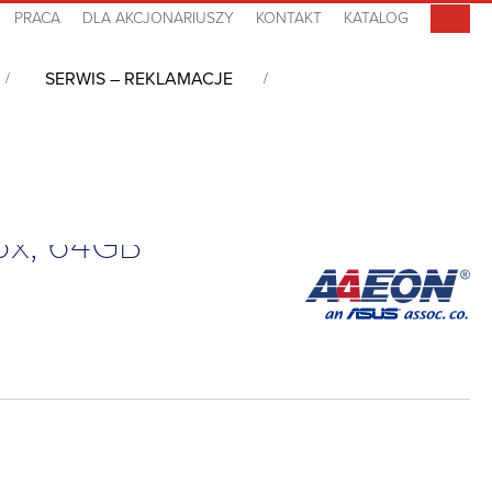
PRACA
DLA AKCJONARIUSZY
KONTAKT
KATALOG
SERWIS – REKLAMACJE
 Type 10, Atom x7835RE, 16GB LPDDR5x, 64GB eMMC, -40°C~+85°C
5x, 64GB