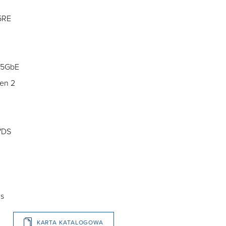
5RE
2.5GbE
Gen 2
LVDS
us
KARTA KATALOGOWA