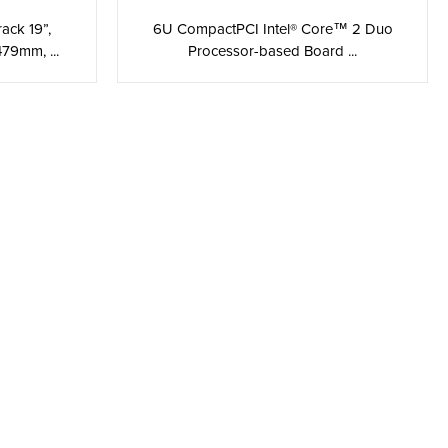
6U CompactPCI Intel® Core™ 2 Duo
ck 19”,
Processor-based Board ...
79mm, ...