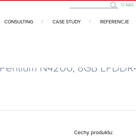
O NAS
CONSULTING
CASE STUDY
REFERENCJE
we COM (Computer On Module)
/
COM Express Mini, Type 10, Pentiu
, Pentium N4200, 8GB LPDDR
Cechy produktu: