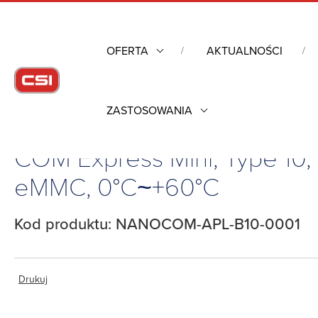
OFERTA
AKTUALNOŚCI
ZASTOSOWANIA
Strona główna
/
Komputery przemysłowe
/
Komputery moduło
COM Express Mini, Type 10
eMMC, 0°C~+60°C
Kod produktu: NANOCOM-APL-B10-0001
Drukuj