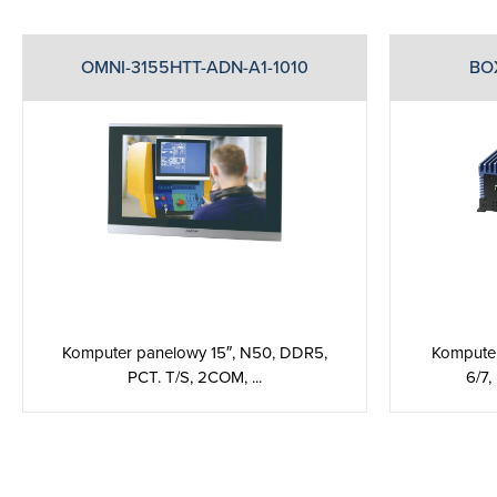
OMNI-3155HTT-ADN-A1-1010
BO
Komputer panelowy 15″, N50, DDR5,
Komputer
PCT. T/S, 2COM, ...
6/7,