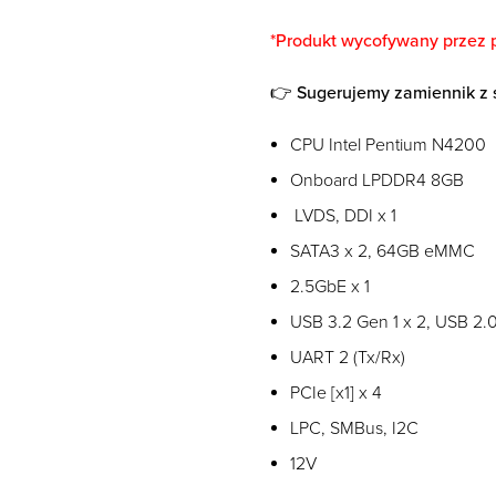
*Produkt wycofywany przez 
👉 Sugerujemy zamiennik z s
CPU Intel Pentium N4200
Onboard LPDDR4 8GB
LVDS, DDI x 1
SATA3 x 2, 64GB eMMC
2.5GbE x 1
USB 3.2 Gen 1 x 2, USB 2.0
UART 2 (Tx/Rx)
PCIe [x1] x 4
LPC, SMBus, I2C
12V