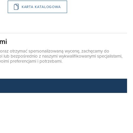
KARTA KATALOGOWA
ami
ę oraz otrzymać spersonalizowaną wycenę, zachęcamy do
pl
lub bezpośrednio z naszymi wykwalifikowanymi specjalistami,
oimi preferencjami i potrzebami.