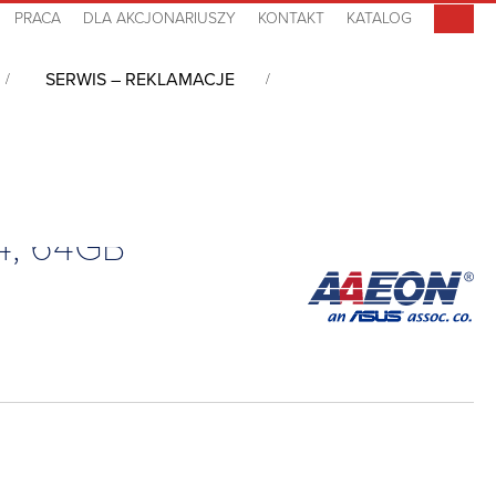
PRACA
DLA AKCJONARIUSZY
KONTAKT
KATALOG
SERWIS – REKLAMACJE
m N4200, 8GB LPDDR4, 64GB eMMC, 0°C~+60°C
4, 64GB