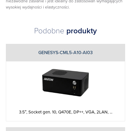
niezawodne zasilanie i jest idealny do zastosowań wymagających
wysokiej wydajności i elastyczności.
Podobne
produkty
GENESYS-CML5-A10-AI03
3.5″, Socket gen. 10, Q470E, DP++, VGA, 2LAN, ...