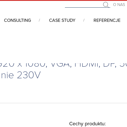
O NAS
CONSULTING
CASE STUDY
REFERENCJE
owe, Matryce LCD
/
Monitor przemysłowy 42″, 1920 x 1080, VGA, HDMI, DP, 
920 x 1080, VGA, HDMI, DP, 
lanie 230V
Cechy produktu: