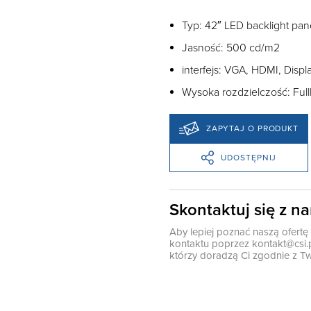
Typ: 42″ LED backlight pan
Jasność: 500 cd/m2
interfejs: VGA, HDMI, Displ
Wysoka rozdzielczość: Ful
ZAPYTAJ O PRODUKT
UDOSTĘPNIJ
Skontaktuj się z n
Aby lepiej poznać naszą ofert
kontaktu poprzez
kontakt@csi.
którzy doradzą Ci zgodnie z Tw