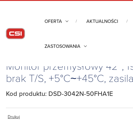
OFERTA
AKTUALNOŚCI
ZASTOSOWANIA
Strona główna
/
Komputery przemysłowe
/
Monitory przemysł
Monitor przemysłowy 42″, 1
brak T/S, +5°C~+45°C, zasi
Kod produktu: DSD-3042N-50FHA1E
Drukuj