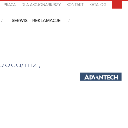
PRACA
DLA AKCJONARIUSZY
KONTAKT
KATALOG
SERWIS – REKLAMACJE
500cd/m2, brak T/S, +5°C~+45°C, zasilanie 230V
500cd/m2,