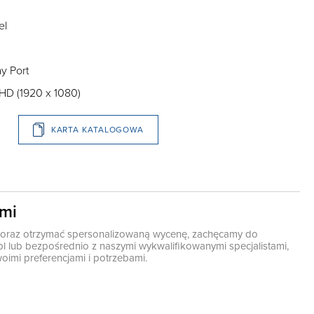
el
ay Port
lHD (1920 x 1080)
KARTA KATALOGOWA
ami
ę oraz otrzymać spersonalizowaną wycenę, zachęcamy do
pl
lub bezpośrednio z naszymi wykwalifikowanymi specjalistami,
oimi preferencjami i potrzebami.