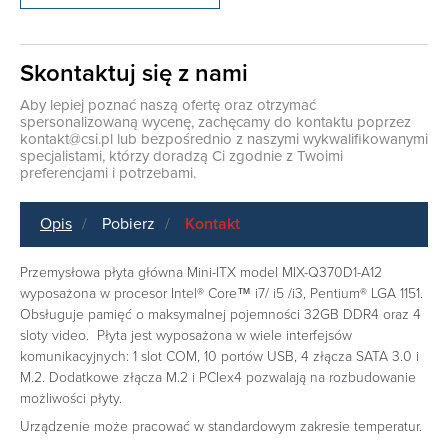
Skontaktuj się z nami
Aby lepiej poznać naszą ofertę oraz otrzymać
spersonalizowaną wycenę, zachęcamy do kontaktu poprzez
kontakt@csi.pl
lub bezpośrednio z naszymi wykwalifikowanymi
specjalistami, którzy doradzą Ci zgodnie z Twoimi
preferencjami i potrzebami.
Opis
Pobierz
Kontakt
Przemysłowa płyta główna Mini-ITX model MIX-Q370D1-A12
wyposażona w procesor Intel® Core™ i7/ i5 /i3, Pentium® LGA 1151.
Obsługuje pamięć o maksymalnej pojemności 32GB DDR4 oraz 4
sloty video. Płyta jest wyposażona w wiele interfejsów
komunikacyjnych: 1 slot COM, 10 portów USB, 4 złącza SATA 3.0 i
M.2. Dodatkowe złącza M.2 i PCIex4 pozwalają na rozbudowanie
możliwości płyty.
Urządzenie może pracować w standardowym zakresie temperatur.