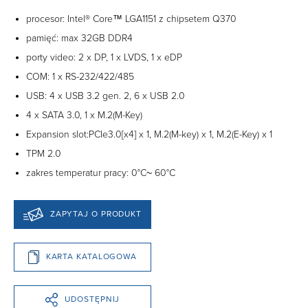
procesor: Intel® Core™ LGA1151 z chipsetem Q370
pamięć: max 32GB DDR4
porty video: 2 x DP, 1 x LVDS, 1 x eDP
COM: 1 x RS-232/422/485
USB: 4 x USB 3.2 gen. 2, 6 x USB 2.0
4 x SATA 3.0, 1 x M.2(M-Key)
Expansion slot:PCIe3.0[x4] x 1, M.2(M-key) x 1, M.2(E-Key) x 1
TPM 2.0
zakres temperatur pracy: 0°C~ 60°C
ZAPYTAJ O PRODUKT
KARTA KATALOGOWA
UDOSTĘPNIJ