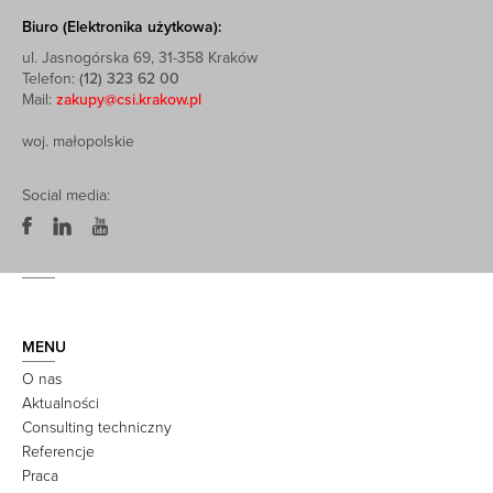
Biuro (Elektronika użytkowa):
ul. Jasnogórska 69, 31-358 Kraków
Telefon:
(12) 323 62 00
Mail:
zakupy@csi.krakow.pl
woj. małopolskie
Social media:
MENU
O nas
Aktualności
Consulting techniczny
Referencje
Praca