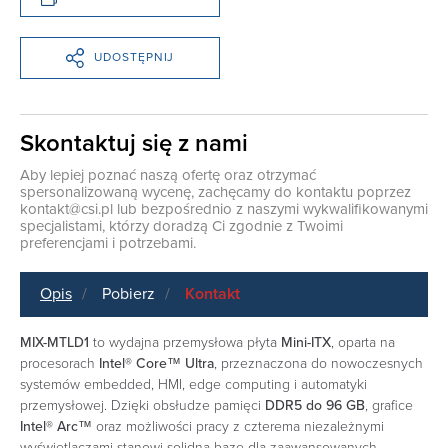
UDOSTĘPNIJ
Skontaktuj się z nami
Aby lepiej poznać naszą ofertę oraz otrzymać
spersonalizowaną wycenę, zachęcamy do kontaktu poprzez
kontakt@csi.pl
lub bezpośrednio z naszymi wykwalifikowanymi
specjalistami, którzy doradzą Ci zgodnie z Twoimi
preferencjami i potrzebami.
Opis
Pobierz
Kontakt
MIX-MTLD1
to wydajna przemysłowa płyta
Mini-ITX
, oparta na
procesorach
Intel® Core™ Ultra
, przeznaczona do nowoczesnych
systemów embedded, HMI, edge computing i automatyki
przemysłowej. Dzięki obsłudze pamięci
DDR5 do 96 GB
, grafice
Intel® Arc™
oraz możliwości pracy z czterema niezależnymi
wyświetlaczami stanowi solidną bazę dla zaawansowanych