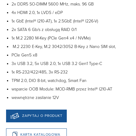
2x DDR5 SO-DIMM 5600 MHz, maks. 96 GB
4x HDMI 2.0, 1x LVDS / eDP
1x GbE (Intel® I210-AT), 1x 2.5GbE (Intel® I226-V)
2x SATA 6 Gb/s z obsługą RAID 0/1
1x M.2 2280 M-Key (PCIe Gen4 x4 / NVMe)
M.2 2230 E-Key, M.2 3042/3052 B-Key z Nano SIM slot,
PCIe Gen5 x8
3x USB 3.2, 5x USB 2.0, 1x USB 3.2 Gen1 Type-C
1x RS-232/422/485, 3x RS-232
TPM 2.0, DIO 8-bit, watchdog, Smart Fan
wsparcie OOB Module: MOD-RMB przez Intel® I210-AT
wewnętrzne zasilanie 12V
ZAPYTAJ O PRODUKT
KARTA KATALOGOWA