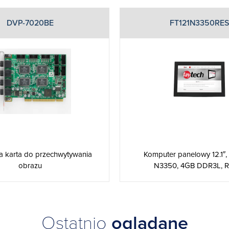
DVP-7020BE
FT121N3350RES
a karta do przechwytywania
Komputer panelowy 12.1″,
obrazu
N3350, 4GB DDR3L, Rez
Ostatnio
oglądane