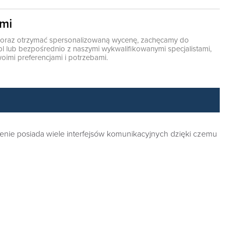
ami
ę oraz otrzymać spersonalizowaną wycenę, zachęcamy do
pl
lub bezpośrednio z naszymi wykwalifikowanymi specjalistami,
oimi preferencjami i potrzebami.
ie posiada wiele interfejsów komunikacyjnych dzięki czemu