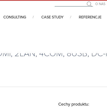
O NAS
CONSULTING
CASE STUDY
REFERENCJE
łytkowe wbudowane (embedded, SBC)
/
3.5”, i3-1215UE, DP, LVDS, H
 HDMI, 2LAN, 4COM, 8USB, DC-
Cechy produktu: