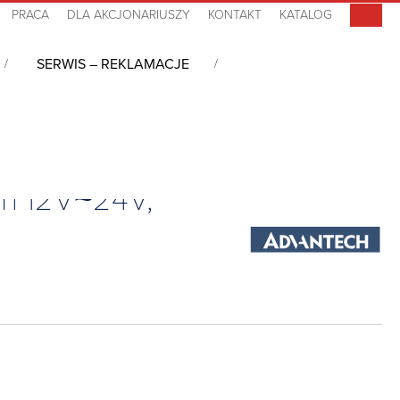
PRACA
DLA AKCJONARIUSZY
KONTAKT
KATALOG
SERWIS – REKLAMACJE
DMI, 2LAN, 4COM, 8USB, DC-in 12V~24V, 0°C~60°C
in 12V~24V,