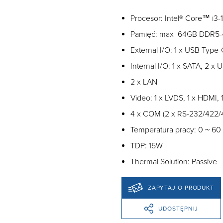
Procesor: Intel® Core™ i3
Pamięć: max 64GB DDR5
External I/O: 1 x USB Type-
Internal I/O: 1 x SATA, 2 x
2 x LAN
Video: 1 x LVDS, 1 x HDMI, 
4 x COM (2 x RS-232/422/4
Temperatura pracy: 0 ~ 60
TDP: 15W
Thermal Solution: Passive
ZAPYTAJ O PRODUKT
UDOSTĘPNIJ