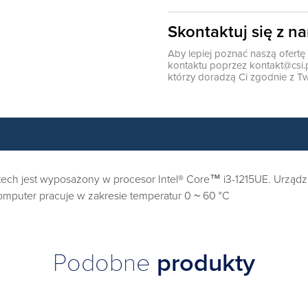
Skontaktuj się z n
Aby lepiej poznać naszą ofert
kontaktu poprzez
kontakt@csi.
którzy doradzą Ci zgodnie z Tw
 jest wyposażony w procesor Intel® Core™ i3-1215UE. Urządzen
omputer pracuje w zakresie temperatur 0 ~ 60 °C
Podobne
produkty