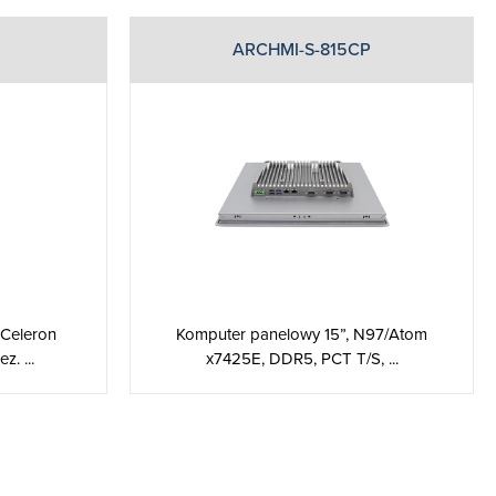
ARCHMI-S-815CP
 Celeron
Komputer panelowy 15”, N97/Atom
. ...
x7425E, DDR5, PCT T/S, ...