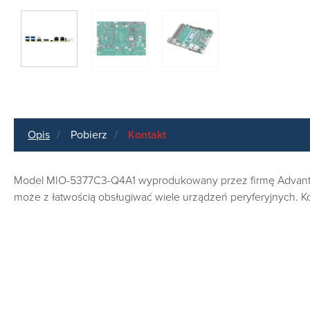
Opis
Pobierz
Kontakt
Model MIO-5377C3-Q4A1 wyprodukowany przez firmę Advantech
może z łatwością obsługiwać wiele urządzeń peryferyjnych. K