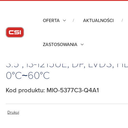
OFERTA
AKTUALNOŚCI
ZASTOSOWANIA
Strona główna
/
Komputery przemysłowe
/
Komputery jednop
3.5”, i3-1215UE, DP, LVDS,
0°C~60°C
Kod produktu: MIO-5377C3-Q4A1
Drukuj