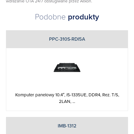
wdrażanie OTA 24/7 obsługiwane przez Allxon.
Podobne
produkty
PPC-310S-RDI5A
Komputer panelowy 10.4″, i5-1335UE, DDR4, Rez. T/S,
2LAN, ...
IMB-1312