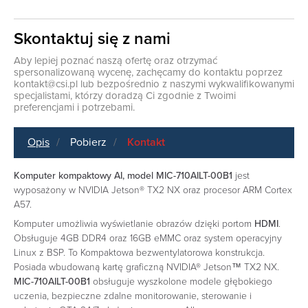
Skontaktuj się z nami
Aby lepiej poznać naszą ofertę oraz otrzymać
spersonalizowaną wycenę, zachęcamy do kontaktu poprzez
kontakt@csi.pl
lub bezpośrednio z naszymi wykwalifikowanymi
specjalistami, którzy doradzą Ci zgodnie z Twoimi
preferencjami i potrzebami.
Opis
Pobierz
Kontakt
Komputer kompaktowy AI, model MIC-710AILT-00B1
jest
wyposażony w NVIDIA Jetson® TX2 NX oraz procesor ARM Cortex
A57.
Komputer umożliwia wyświetlanie obrazów dzięki portom
HDMI
.
Obsługuje 4GB DDR4 oraz 16GB eMMC oraz system operacyjny
Linux z BSP. To Kompaktowa bezwentylatorowa konstrukcja.
Posiada wbudowaną kartę graficzną NVIDIA® Jetson™ TX2 NX.
MIC-710AILT-00B1
obsługuje wyszkolone modele głębokiego
uczenia, bezpieczne zdalne monitorowanie, sterowanie i