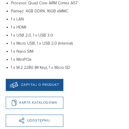
Procesor: Quad Core ARM Cortex A57
Pamięć: 4GB DDR4, 16GB eMMC
1 x LAN
1 x HDMI
1 x USB 2.0, 1 x USB 3.0
1 x Micro USB, 1 x USB 2.0 (Internal)
1 x Nano SIM
1 x MiniPCIe
1 x M.2 2280 (M Key), 1 x Micro SD
ZAPYTAJ O PRODUKT
KARTA KATALOGOWA
UDOSTĘPNIJ