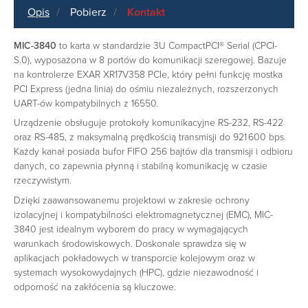
Opis
Pobierz
Kontakt
MIC-3840
to karta w standardzie 3U CompactPCI® Serial (CPCI-
S.0), wyposażona w 8 portów do komunikacji szeregowej. Bazuje
na kontrolerze EXAR XR17V358 PCIe, który pełni funkcję mostka
PCI Express (jedna linia) do ośmiu niezależnych, rozszerzonych
UART-ów kompatybilnych z 16550.
Urządzenie obsługuje protokoły komunikacyjne RS-232, RS-422
oraz RS-485, z maksymalną prędkością transmisji do 921 600 bps.
Każdy kanał posiada bufor FIFO 256 bajtów dla transmisji i odbioru
danych, co zapewnia płynną i stabilną komunikację w czasie
rzeczywistym.
Dzięki zaawansowanemu projektowi w zakresie ochrony
izolacyjnej i kompatybilności elektromagnetycznej (EMC), MIC-
3840 jest idealnym wyborem do pracy w wymagających
warunkach środowiskowych. Doskonale sprawdza się w
aplikacjach pokładowych w transporcie kolejowym oraz w
systemach wysokowydajnych (HPC), gdzie niezawodność i
odporność na zakłócenia są kluczowe.