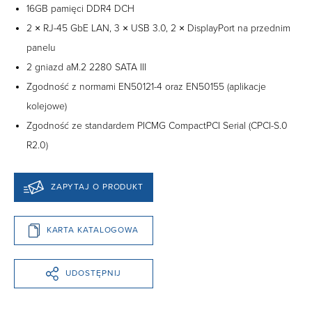
16GB pamięci DDR4 DCH
2 × RJ-45 GbE LAN, 3 × USB 3.0, 2 × DisplayPort na przednim
panelu
2 gniazd aM.2 2280 SATA III
Zgodność z normami EN50121-4 oraz EN50155 (aplikacje
kolejowe)
Zgodność ze standardem PICMG CompactPCI Serial (CPCI-S.0
R2.0)
ZAPYTAJ O PRODUKT
KARTA KATALOGOWA
UDOSTĘPNIJ