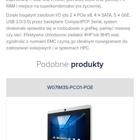
RAM i miejsce na superkondensator (na życzenie).
Dzięki bogatym zasobom I/O (do 2 × PCIe x8, 4 × SATA, 5 × GbE,
USB 2.0/3.0) przez backplane CompactPCI® Serial, system
doskonale sprawdza się w rozbudowie o grafikę, pamięć masową
czy sieć. Efektywne chłodzenie (radiator 4HP lub 8HP) oraz
zgodność z normami EMC czynią go idealnym rozwiązaniem do
zastosowań kolejowych i w systemach HPC.
Podobne
produkty
W07IM3S-PCO1-POE