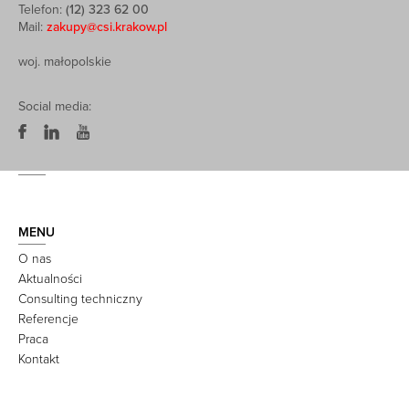
Telefon:
(12) 323 62 00
Mail:
zakupy@csi.krakow.pl
woj. małopolskie
Social media:
MENU
O nas
Aktualności
Consulting techniczny
Referencje
Praca
Kontakt