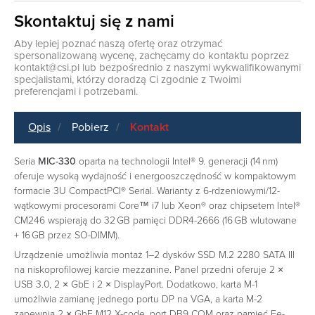
Skontaktuj się z nami
Aby lepiej poznać naszą ofertę oraz otrzymać
spersonalizowaną wycenę, zachęcamy do kontaktu poprzez
kontakt@csi.pl
lub bezpośrednio z naszymi wykwalifikowanymi
specjalistami, którzy doradzą Ci zgodnie z Twoimi
preferencjami i potrzebami.
Opis
Pobierz
Kontakt
Seria
MIC-330
oparta na technologii Intel® 9. generacji (14 nm)
oferuje wysoką wydajność i energooszczędność w kompaktowym
formacie 3U CompactPCI® Serial. Warianty z 6-rdzeniowymi/12-
wątkowymi procesorami Core™ i7 lub Xeon® oraz chipsetem Intel®
CM246 wspierają do 32 GB pamięci DDR4-2666 (16 GB wlutowane
+ 16 GB przez SO-DIMM).
Urządzenie umożliwia montaż 1–2 dysków SSD M.2 2280 SATA III
na niskoprofilowej karcie mezzanine. Panel przedni oferuje 2 ×
USB 3.0, 2 × GbE i 2 × DisplayPort. Dodatkowo, karta M-1
umożliwia zamianę jednego portu DP na VGA, a karta M-2
zapewnia 2 × GbE M12 X-code, port DB9 COM oraz pamięć Fe-