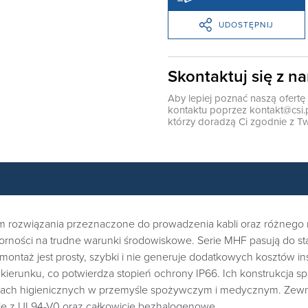
UDOSTĘPNIJ
Skontaktuj się z n
Aby lepiej poznać naszą ofert
kontaktu poprzez
kontakt@csi.
którzy doradzą Ci zgodnie z Tw
 rozwiązania przeznaczone do prowadzenia kabli oraz różnego r
rności na trudne warunki środowiskowe. Serie MHF pasują do s
ontaż jest prosty, szybki i nie generuje dodatkowych kosztów in
ierunku, co potwierdza stopień ochrony IP66. Ich konstrukcja s
ach higienicznych w przemyśle spożywczym i medycznym. Zewnęt
ie z UL94-V0 oraz całkowicie bezhalogenowe.