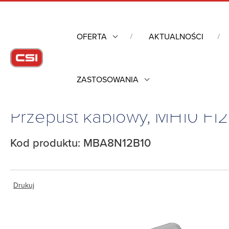
OFERTA
AKTUALNOŚCI
ZASTOSOWANIA
Strona główna
/
Obudowy przemysłowe
/
Szafy rack mechanik
Przepust kablowy, MH10 F1
Kod produktu: MBA8N12B10
Drukuj