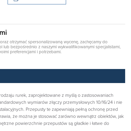
ami
ę oraz otrzymać spersonalizowaną wycenę, zachęcamy do
pl
lub bezpośrednio z naszymi wykwalifikowanymi specjalistami,
oimi preferencjami i potrzebami.
odzaju rurek, zaprojektowane z myślą o zastosowaniach
tandardowych wymiarów złączy przemysłowych 10/16/24 i nie
stalacyjnych. Przepusty te zapewniają pełną ochronę przed
prawia, że można je stosować zarówno wewnątrz obiektów, jak
rzne powierzchnie przepustów są gładkie i łatwe do