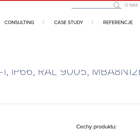
O NAS
CONSULTING
CASE STUDY
REFERENCJE
i 19” - serwerowe, telekomunikacyjne, przemysłowe
/
Akcesoria d
2-1, IP66, RAL 9005, MBA8N12
Cechy produktu: