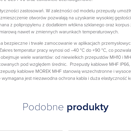
styczności zastosowań. W zależności od modelu przepusty umożl
 rozmieszczenie otworów pozwalają na uzyskanie wysokiej gęst
nana z polipropylenu z dodatkiem włókna szklanego oraz korpus
 wymiarową nawet w zmiennych warunkach temperaturowych.
bezpieczne i trwałe zamocowanie w aplikacjach przemysłowych
akres temperatur pracy wynosi od –40 °C do +90 °C, co pozwala
a obejmuje wiele wariantów: od niewielkich przepustów MH10 i M
cowanych pod względem średnic. Przepusty kablowe MHF IP66, 
rzepusty kablowe MOREK MHF stanowią wszechstronne i wysoce t
 wymagana jest niezawodna ochrona kabla i duża elastyczność ko
Podobne
produkty