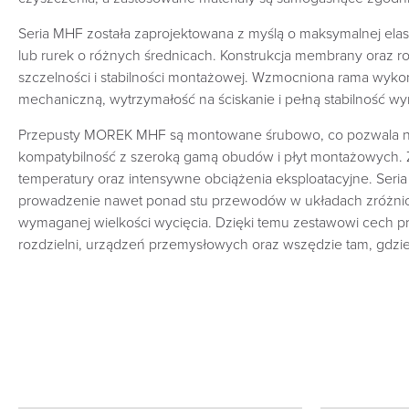
Seria MHF została zaprojektowana z myślą o maksymalnej ela
lub rurek o różnych średnicach. Konstrukcja membrany oraz
szczelności i stabilności montażowej. Wzmocniona rama wyko
mechaniczną, wytrzymałość na ściskanie i pełną stabilność
Przepusty MOREK MHF są montowane śrubowo, co pozwala na 
kompatybilność z szeroką gamą obudów i płyt montażowych. Z
temperatury oraz intensywne obciążenia eksploatacyjne. Seri
prowadzenie nawet ponad stu przewodów w układach zróżni
wymaganej wielkości wycięcia. Dzięki temu zestawowi cech p
rozdzielni, urządzeń przemysłowych oraz wszędzie tam, gdzie