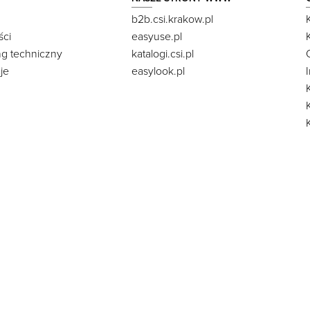
b2b.csi.krakow.pl
ści
easyuse.pl
ng techniczny
katalogi.csi.pl
je
easylook.pl