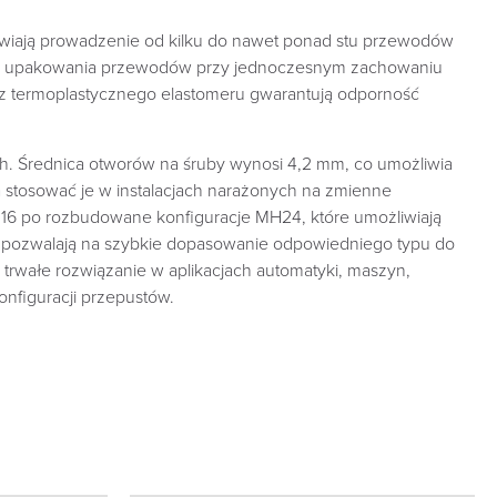
iwiają prowadzenie od kilku do nawet ponad stu przewodów
ości upakowania przewodów przy jednoczesnym zachowaniu
 z termoplastycznego elastomeru gwarantują odporność
. Średnica otworów na śruby wynosi 4,2 mm, co umożliwia
 stosować je w instalacjach narażonych na zmienne
H16 po rozbudowane konfiguracje MH24, które umożliwiają
pozwalają na szybkie dopasowanie odpowiedniego typu do
rwałe rozwiązanie w aplikacjach automatyki, maszyn,
nfiguracji przepustów.