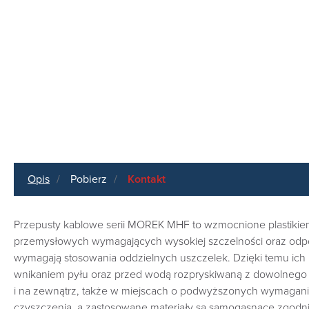
Opis
Pobierz
Kontakt
Przepusty kablowe serii MOREK MHF to wzmocnione plastikiem
przemysłowych wymagających wysokiej szczelności oraz odpo
wymagają stosowania oddzielnych uszczelek. Dzięki temu ich m
wnikaniem pyłu oraz przed wodą rozpryskiwaną z dowolnego k
i na zewnątrz, także w miejscach o podwyższonych wymagani
czyszczenia, a zastosowane materiały są samogasnące zgodn