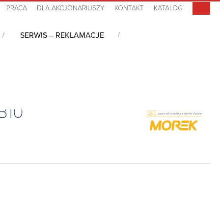
PRACA
DLA AKCJONARIUSZY
KONTAKT
KATALOG
SERWIS – REKLAMACJE
o szaf
/
Przepust kablowy, MH10 F12-1, IP66, RAL 9005, MBA8N12B10
B10