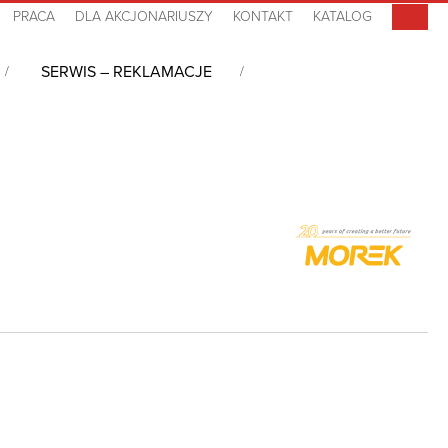
PRACA
DLA AKCJONARIUSZY
KONTAKT
KATALOG
SERWIS – REKLAMACJE
o szaf
/
Przepust kablowy, MC35/37, IP67, RAL 7035, MBA1N37X11