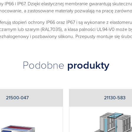
IP66 i IP67. Dzięki elastycznej membranie gwarantują skuteczną
amocowanie, a zastosowane materiały pozwalają na pracę zarówn
ują stopień ochrony IP66 oraz IP67 i są wykonane z elastomer
 czarnym lub szarym (RAL7035), a klasa palności UL94-V0 może 
 bezhalogenowy i pozbawiony silikonu. Przepusty montuje się śru
Podobne
produkty
21500-047
21130-583