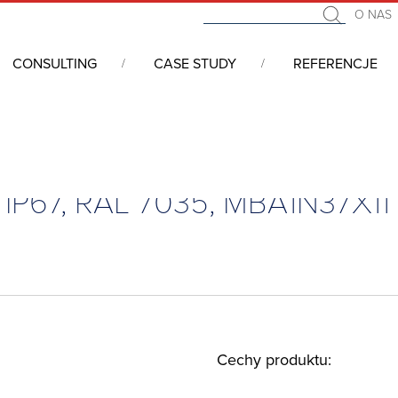
O NAS
CONSULTING
CASE STUDY
REFERENCJE
i 19” - serwerowe, telekomunikacyjne, przemysłowe
/
Akcesoria d
 IP67, RAL 7035, MBA1N37X11
Cechy produktu: