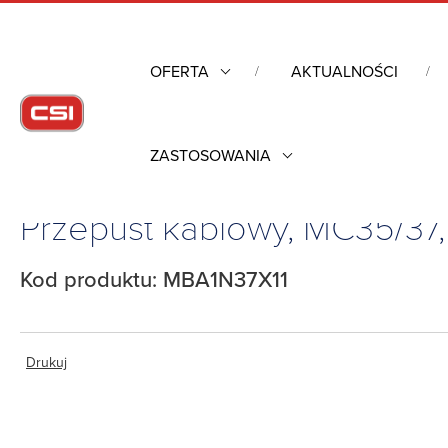
OFERTA
AKTUALNOŚCI
ZASTOSOWANIA
Strona główna
/
Obudowy przemysłowe
/
Szafy rack mechanik
Przepust kablowy, MC35/37,
Kod produktu: MBA1N37X11
Drukuj