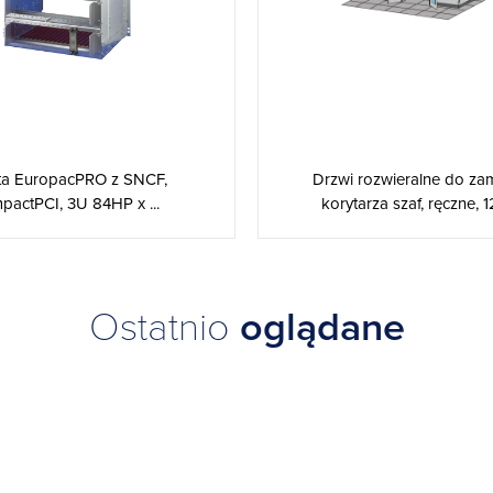
ta EuropacPRO z SNCF,
Drzwi rozwieralne do za
actPCI, 3U 84HP x ...
korytarza szaf, ręczne, 12
Ostatnio
oglądane