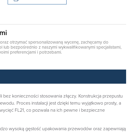
ami
ę oraz otrzymać spersonalizowaną wycenę, zachęcamy do
pl
lub bezpośrednio z naszymi wykwalifikowanymi specjalistami,
oimi preferencjami i potrzebami.
bez konieczności stosowania złączy. Konstrukcja przepustu
odu. Proces instalacji jest dzięki temu wyjątkowo prosty, a
wycięć FL21, co pozwala na ich pewne i bezpieczne
bardzo wysoką gęstość upakowania przewodów oraz zapewniają