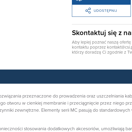
UDOSTĘPNIJ
Skontaktuj się z n
Aby lepiej poznać naszą ofert
kontaktu poprzez
kontakt@csi.
którzy doradzą Ci zgodnie z Tw
iązania przeznaczone do prowadzenia oraz uszczelniania kabli 
o otworu w cienkiej membranie i przeciągnięcie przez niego przew
zynniki zewnętrzne. Elementy serii MC pasują do standardowych 
 konieczności stosowania dodatkowych akcesoriów, umożliwiają 