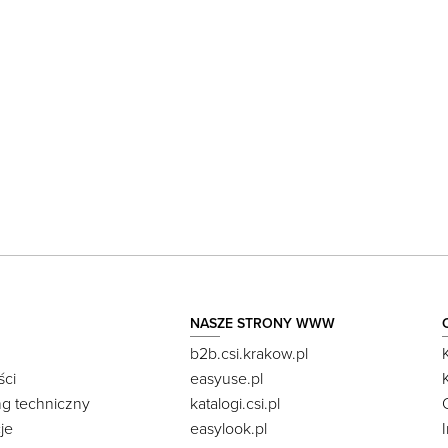
NASZE STRONY WWW
b2b.csi.krakow.pl
ści
easyuse.pl
ng techniczny
katalogi.csi.pl
je
easylook.pl