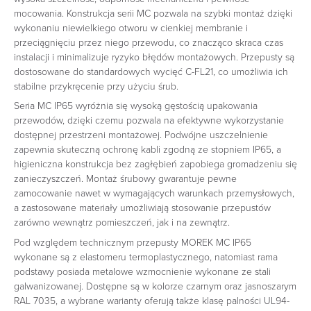
mocowania. Konstrukcja serii MC pozwala na szybki montaż dzięki
wykonaniu niewielkiego otworu w cienkiej membranie i
przeciągnięciu przez niego przewodu, co znacząco skraca czas
instalacji i minimalizuje ryzyko błędów montażowych. Przepusty są
dostosowane do standardowych wycięć C-FL21, co umożliwia ich
stabilne przykręcenie przy użyciu śrub.
Seria MC IP65 wyróżnia się wysoką gęstością upakowania
przewodów, dzięki czemu pozwala na efektywne wykorzystanie
dostępnej przestrzeni montażowej. Podwójne uszczelnienie
zapewnia skuteczną ochronę kabli zgodną ze stopniem IP65, a
higieniczna konstrukcja bez zagłębień zapobiega gromadzeniu się
zanieczyszczeń. Montaż śrubowy gwarantuje pewne
zamocowanie nawet w wymagających warunkach przemysłowych,
a zastosowane materiały umożliwiają stosowanie przepustów
zarówno wewnątrz pomieszczeń, jak i na zewnątrz.
Pod względem technicznym przepusty MOREK MC IP65
wykonane są z elastomeru termoplastycznego, natomiast rama
podstawy posiada metalowe wzmocnienie wykonane ze stali
galwanizowanej. Dostępne są w kolorze czarnym oraz jasnoszarym
RAL 7035, a wybrane warianty oferują także klasę palności UL94-