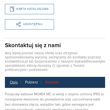
KARTA KATALOGOWA
UDOSTĘPNIJ
Skontaktuj się z nami
Aby lepiej poznać naszą ofertę oraz otrzymać
spersonalizowaną wycenę, zachęcamy do kontaktu poprzez
kontakt@csi.pl
lub bezpośrednio z naszymi wykwalifikowanymi
specjalistami, którzy doradzą Ci zgodnie z Twoimi
preferencjami i potrzebami.
Opis
Pobierz
Kontakt
Przepusty kablowe MOREK MC w wersji o stopniu ochrony IP65 to
rozwiązania stworzone do prowadzenia oraz uszczelniania kabli
bez stosowania złączy, wszędzie tam, gdzie wymagana jest
wysoka szczelność, odporność mechaniczna i pewność