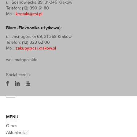
ul. Sosnowiecka 89, 31-345 Kraków
Telefon:
(12) 390 61 80
Mail:
kontakt@csi.pl
Biuro (Elektronika użytkowa):
ul. Jasnogórska 69, 31-358 Kraków
Telefon:
(12) 323 62 00
Mail:
zakupy@csi.krakow.pl
woj. małopolskie
Social media:
MENU
O nas
Aktualności