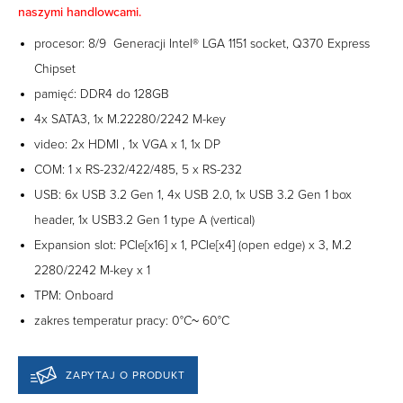
naszymi handlowcami.
procesor: 8/9 Generacji Intel® LGA 1151 socket, Q370 Express
Chipset
pamięć: DDR4 do 128GB
4x SATA3, 1x M.22280/2242 M-key
video: 2x HDMI , 1x VGA x 1, 1x DP
COM: 1 x RS-232/422/485, 5 x RS-232
USB: 6x USB 3.2 Gen 1, 4x USB 2.0, 1x USB 3.2 Gen 1 box
header, 1x USB3.2 Gen 1 type A (vertical)
Expansion slot: PCIe[x16] x 1, PCIe[x4] (open edge) x 3, M.2
2280/2242 M-key x 1
TPM: Onboard
zakres temperatur pracy: 0°C~ 60°C
ZAPYTAJ O PRODUKT