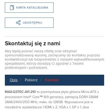
KARTA KATALOGOWA
UDOSTĘPNIJ
Skontaktuj się z nami
Aby lepiej poznać naszą ofertę oraz otrzymać
spersonalizowaną wycenę, zachęcamy do kontaktu poprzez
kontakt@csi.pl
lub bezpośrednio z naszymi wykwalifikowanymi
specjalistami, którzy doradzą Ci zgodnie z Twoimi
preferencjami i potrzebami.
Opis
Pobierz
Kontakt
MAX-Q370C-A11-210
to przemysłowa płyta główna Micro-ATX z
procesorem Intel® Core™ 8/9 generacji, pamięcią DDR4 DRAM
2666/2400/2133 MHz, maks. do 128GB. Wyposażona jest w
niezależne wyświetlacze: HDMI x 2, VGA x 1, DP x 1, dwa