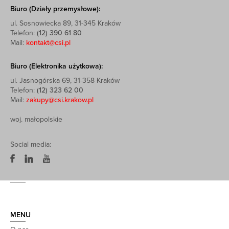
Biuro (Działy przemysłowe):
ul. Sosnowiecka 89, 31-345 Kraków
Telefon:
(12) 390 61 80
Mail:
kontakt@csi.pl
Biuro (Elektronika użytkowa):
ul. Jasnogórska 69, 31-358 Kraków
Telefon:
(12) 323 62 00
Mail:
zakupy@csi.krakow.pl
woj. małopolskie
Social media:
MENU