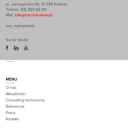
ul. Jasnogórska 69, 31-358 Kraków
Telefon:
(12) 323 62 00
Mail:
zakupy@csi.krakow.pl
woj. małopolskie
Social media:
MENU
O nas
Aktualności
Consulting techniczny
Referencje
Praca
Kontakt