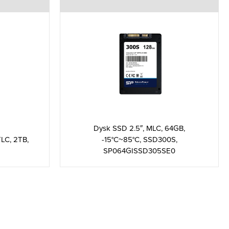
Dysk SSD 2.5″, MLC, 64GB,
LC, 2TB,
-15°C~85°C, SSD300S,
SP064GISSD305SE0