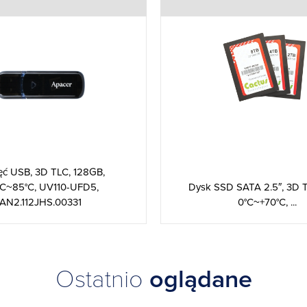
ęć USB, 3D TLC, 128GB,
°C~85°C, UV110-UFD5,
Dysk SSD SATA 2.5″, 3D T
AN2.112JHS.00331
0°C~+70°C, ...
Ostatnio
oglądane