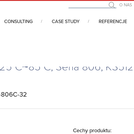
O NAS
CONSULTING
CASE STUDY
REFERENCJE
croSD Industrial
/
Karta SDChip, SLC, 512MB, -25°C~85°C, Seria 806, KS512
 -25°C~85°C, Seria 806, KS5
-806C-32
Cechy produktu: