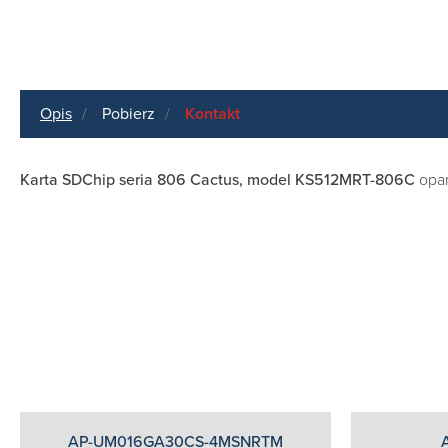
Opis
Pobierz
Kontakt
Karta SDChip seria 806 Cactus, model KS512MRT-806C
opa
AP-UM016GA30CS-4MSNRTM