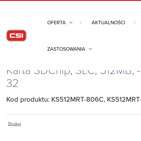
OFERTA
AKTUALNOŚCI
ZASTOSOWANIA
Strona główna
/
Industrial Flash
/
Karty pamięci
/
Karty SD i mi
Karta SDChip, SLC, 512MB,
32
Kod produktu: KS512MRT-806C, KS512MRT
Drukuj