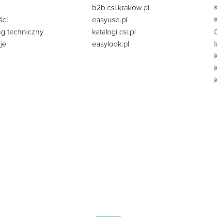
b2b.csi.krakow.pl
ści
easyuse.pl
ng techniczny
katalogi.csi.pl
je
easylook.pl