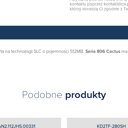
kontaktu poprzez
kontakt@csi.
którzy doradzą Ci zgodnie z Tw
rta na technologii SLC o pojemności 512MB.
Seria 806 Cactus
ma 
Podobne
produkty
AN2.112JHS.00331
KD2TF-280SH