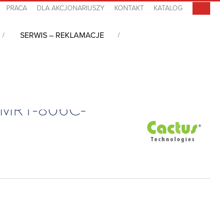
PRACA
DLA AKCJONARIUSZY
KONTAKT
KATALOG
SERWIS – REKLAMACJE
MRT-806C-32
12MRT-806C-