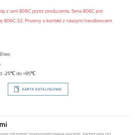
p z serii 806C przez producenta. Seria 806C jest
ę 806C-32. Prosimy o kontakt z naszymi handlowcami.
B/sec
s
 od -25℃ do +85℃
KARTA KATALOGOWA
ami
ę oraz otrzymać spersonalizowaną wycenę, zachęcamy do