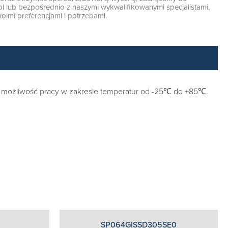
pl
lub bezpośrednio z naszymi wykwalifikowanymi specjalistami,
oimi preferencjami i potrzebami.
możliwość pracy w zakresie temperatur od -25℃ do +85℃.
SP064GISSD305SE0