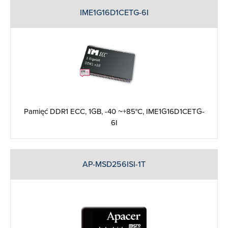
IME1G16D1CETG-6I
Pamięć DDR1 ECC, 1GB, -40 ~+85°C, IME1G16D1CETG-
6I
AP-MSD256ISI-1T