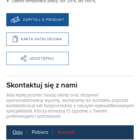
Zakres temperatur pracy: od -25℃ do +85℃
ZAPYTAJ O PRODUKT
KARTA KATALOGOWA
UDOSTĘPNIJ
Skontaktuj się z nami
Aby lepiej poznać naszą ofertę oraz otrzymać
spersonalizowaną wycenę, zachęcamy do kontaktu poprzez
kontakt@csi.pl
lub bezpośrednio z naszymi wykwalifikowanymi
specjalistami, którzy doradzą Ci zgodnie z Twoimi
preferencjami i potrzebami.
Opis
Pobierz
Kontakt