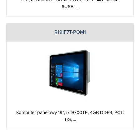
6USB, ...
R19IF7T-POM1
Komputer panelowy 19″, i7-­9700TE, 4GB DDR4, PCT.
T/S, ...