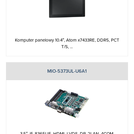
Komputer panelowy 10.4″, Atom x7433RE, DDR5, PCT
T/S, ...
MIO-5373UL-U6A1
3.5″, i5-8365UE, HDMI, LVDS, DP, 2LAN, 4COM,