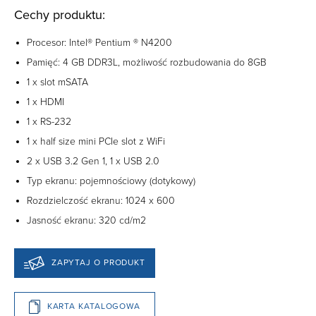
Cechy produktu:
Procesor: Intel® Pentium ® N4200
Pamięć: 4 GB DDR3L, możliwość rozbudowania do 8GB
1 x slot mSATA
1 x HDMI
1 x RS-232
1 x half size mini PCIe slot z WiFi
2 x USB 3.2 Gen 1, 1 x USB 2.0
Typ ekranu: pojemnościowy (dotykowy)
Rozdzielczość ekranu: 1024 x 600
Jasność ekranu: 320 cd/m2
ZAPYTAJ O PRODUKT
KARTA KATALOGOWA