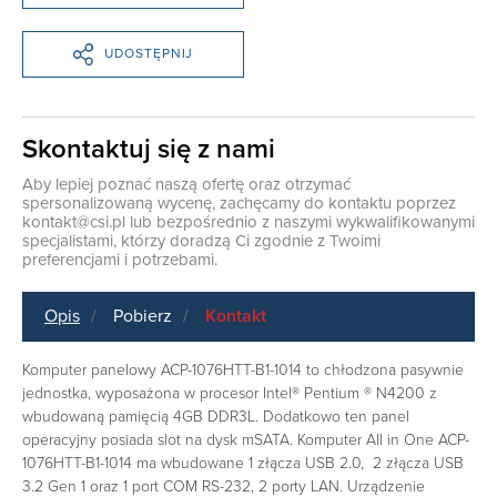
UDOSTĘPNIJ
Skontaktuj się z nami
Aby lepiej poznać naszą ofertę oraz otrzymać
spersonalizowaną wycenę, zachęcamy do kontaktu poprzez
kontakt@csi.pl
lub bezpośrednio z naszymi wykwalifikowanymi
specjalistami, którzy doradzą Ci zgodnie z Twoimi
preferencjami i potrzebami.
Opis
Pobierz
Kontakt
Komputer panelowy ACP-1076HTT-B1-1014 to chłodzona pasywnie
jednostka, wyposażona w procesor Intel® Pentium ® N4200 z
wbudowaną pamięcią 4GB DDR3L. Dodatkowo ten panel
operacyjny posiada slot na dysk mSATA. Komputer All in One ACP-
1076HTT-B1-1014 ma wbudowane 1 złącza USB 2.0, 2 złącza USB
3.2 Gen 1 oraz 1 port COM RS-232, 2 porty LAN. Urządzenie