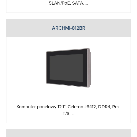
5LAN/PoE, SATA, ...
ARCHMI-812BR
Komputer panelowy 12.1″, Celeron J6412, DDR4, Rez.
T/S, ...