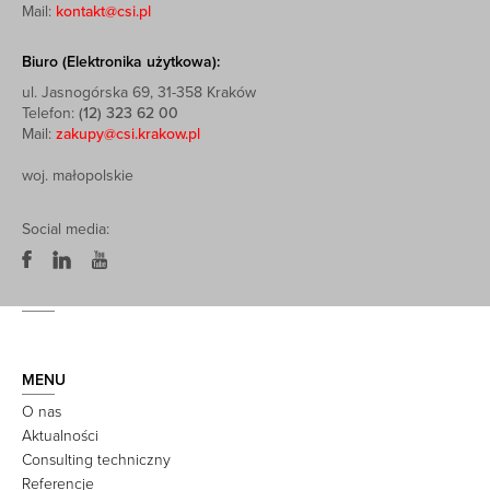
Mail:
kontakt@csi.pl
Biuro (Elektronika użytkowa):
ul. Jasnogórska 69, 31-358 Kraków
Telefon:
(12) 323 62 00
Mail:
zakupy@csi.krakow.pl
woj. małopolskie
Social media:
MENU
O nas
Aktualności
Consulting techniczny
Referencje