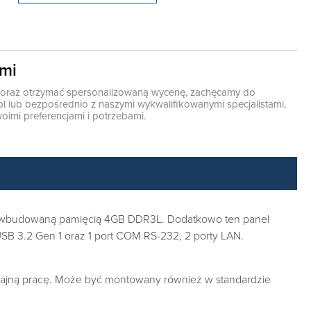
ami
ę oraz otrzymać spersonalizowaną wycenę, zachęcamy do
pl
lub bezpośrednio z naszymi wykwalifikowanymi specjalistami,
oimi preferencjami i potrzebami.
z wbudowaną pamięcią 4GB DDR3L. Dodatkowo ten panel
SB 3.2 Gen 1 oraz 1 port COM RS-232, 2 porty LAN.
wydajną pracę. Może być montowany również w standardzie