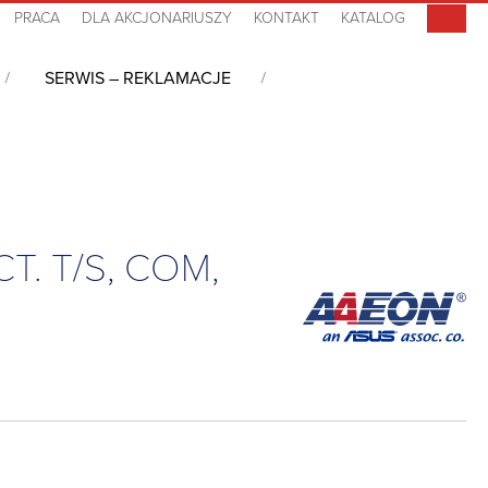
PRACA
DLA AKCJONARIUSZY
KONTAKT
KATALOG
SERWIS – REKLAMACJE
nelowy 10.1″, Pentium N4200, 4GB DDR3L, PCT. T/S, COM, 3USB, 2LAN,
CT. T/S, COM,