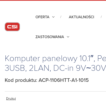
OFERTA
AKTUALNOŚCI
ZASTOSOWANIA
Strona główna
/
Komputery przemysłowe
/
Przemysłowe komput
DC-in 9V~30V, -5°C~50°C
Komputer panelowy 10.1″, 
3USB, 2LAN, DC-in 9V~30V
Kod produktu: ACP-1106HTT-A1-1015
Drukuj