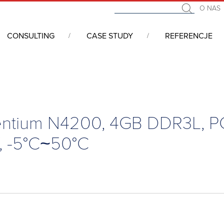
O NAS
CONSULTING
CASE STUDY
REFERENCJE
ery panelowe, All In One, Panele operatorskie, HMI
/
Komputer pa
Pentium N4200, 4GB DDR3L, P
, -5°C~50°C