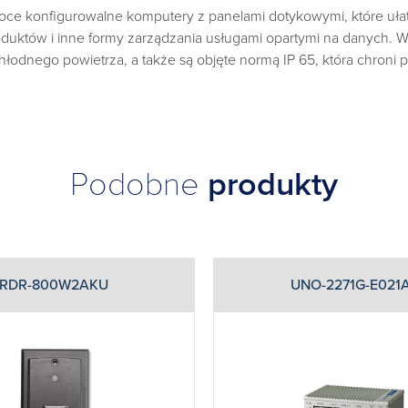
e konfigurowalne komputery z panelami dotykowymi, które ułatwią
oduktów i inne formy zarządzania usługami opartymi na danych. 
hłodnego powietrza, a także są objęte normą IP 65, która chroni 
Podobne
produkty
RDR-800W2AKU
UNO-2271G-E021