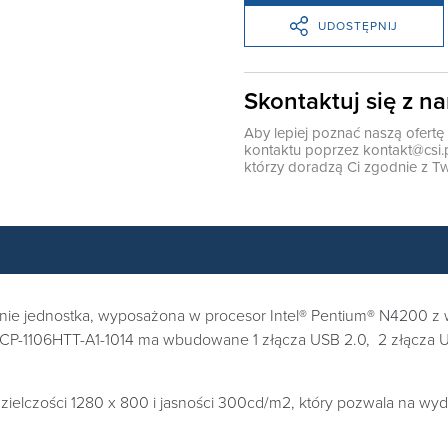
UDOSTĘPNIJ
Skontaktuj się z n
Aby lepiej poznać naszą ofert
kontaktu poprzez
kontakt@csi.
którzy doradzą Ci zgodnie z Tw
nie jednostka, wyposażona w procesor Intel® Pentium® N4200 
 ACP-1106HTT-A1-1014 ma wbudowane 1 złącza USB 2.0, 2 złącza U
ozdzielczości 1280 x 800 i jasności 300cd/m2, który pozwala na 