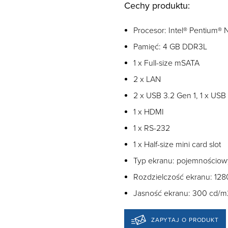
Cechy produktu:
Procesor: Intel® Pentium®
Pamięć: 4 GB DDR3L
1 x Full-size mSATA
2 x LAN
2 x USB 3.2 Gen 1, 1 x USB
1 x HDMI
1 x RS-232
1 x Half-size mini card slot
Typ ekranu: pojemnościow
Rozdzielczość ekranu: 128
Jasność ekranu: 300 cd/m
ZAPYTAJ O PRODUKT