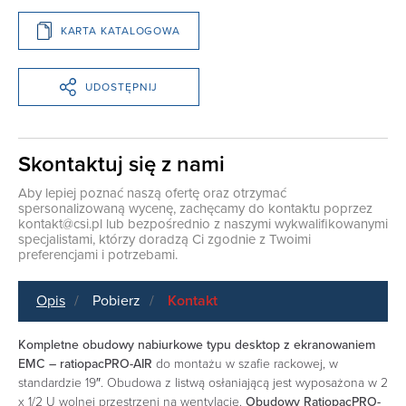
KARTA KATALOGOWA
UDOSTĘPNIJ
Skontaktuj się z nami
Aby lepiej poznać naszą ofertę oraz otrzymać
spersonalizowaną wycenę, zachęcamy do kontaktu poprzez
kontakt@csi.pl
lub bezpośrednio z naszymi wykwalifikowanymi
specjalistami, którzy doradzą Ci zgodnie z Twoimi
preferencjami i potrzebami.
Opis
Pobierz
Kontakt
Kompletne obudowy nabiurkowe typu desktop z ekranowaniem
EMC – ratiopacPRO-AIR
do montażu w szafie rackowej, w
standardzie 19″. Obudowa z listwą osłaniającą jest wyposażona w 2
x 1/2 U wolnej przestrzeni na wentylację.
Obudowy RatiopacPRO-