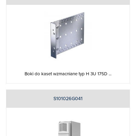
Boki do kaset wzmacniane typ H 3U 175D ...
S101026G041