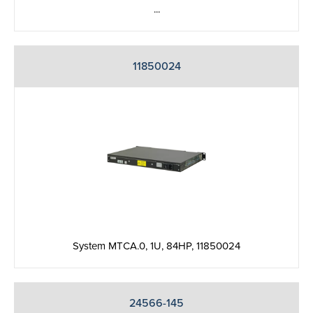
...
11850024
System MTCA.0, 1U, 84HP, 11850024
24566-145