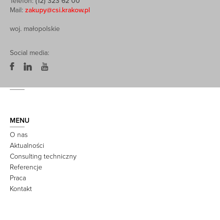
Telefon:
(12) 323 62 00
Mail:
zakupy@csi.krakow.pl
woj. małopolskie
Social media:
MENU
O nas
Aktualności
Consulting techniczny
Referencje
Praca
Kontakt