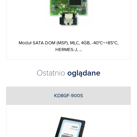
Moduł SATA DOM (MSF), MLC, 4GB, -40°C~+85°C,
HERMES-J, ...
Ostatnio
oglądane
KD8GF-900S