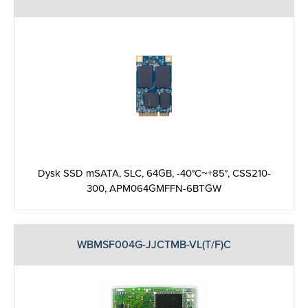
Dysk SSD mSATA, SLC, 64GB, -40°C~+85°, CSS210-
300, APM064GMFFN-6BTGW
WBMSF004G-JJCTMB-VL(T/F)C