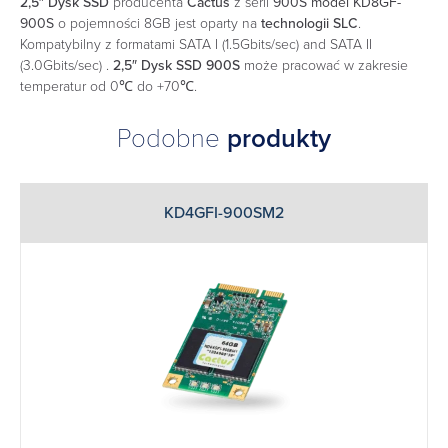
2,5″ Dysk SSD
producenta
Cactus
z serii
900S model KD8GF-
900S
o pojemności 8GB jest oparty na
technologii SLC
.
Kompatybilny z formatami SATA I (1.5Gbits/sec) and SATA II
(3.0Gbits/sec) .
2,5″ Dysk SSD
900S
może pracować w zakresie
temperatur od 0℃ do +70℃.
Podobne
produkty
KD4GFI-900SM2