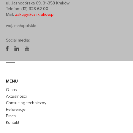
ul. Jasnogórska 69, 31-358 Kraków
Telefon:
(12) 323 62 00
Mail:
zakupy@csi.krakow.pl
woj. małopolskie
Social media:
MENU
O nas
Aktualności
Consulting techniczny
Referencje
Praca
Kontakt