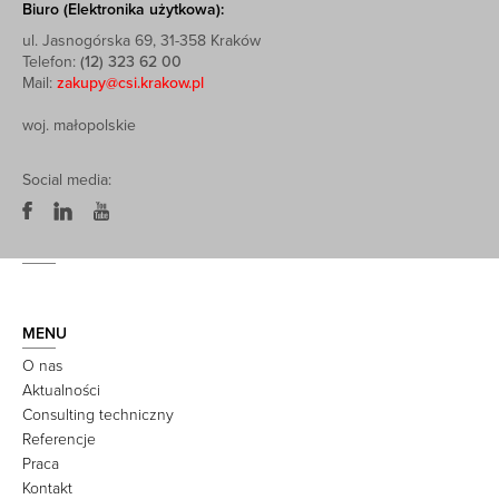
Biuro (Elektronika użytkowa):
ul. Jasnogórska 69, 31-358 Kraków
Telefon:
(12) 323 62 00
Mail:
zakupy@csi.krakow.pl
woj. małopolskie
Social media:
MENU
O nas
Aktualności
Consulting techniczny
Referencje
Praca
Kontakt