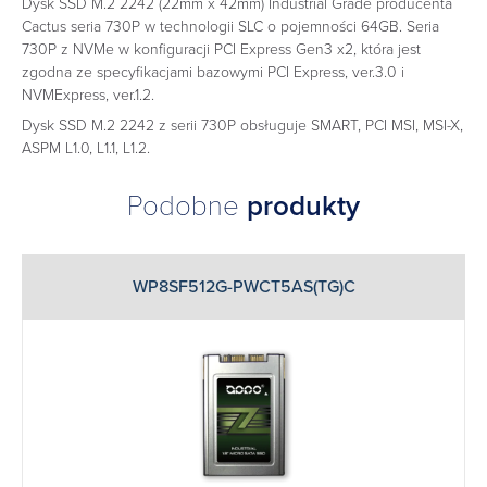
Dysk SSD M.2 2242 (22mm x 42mm) Industrial Grade producenta
Cactus seria 730P w technologii SLC o pojemności 64GB. Seria
730P z NVMe w konfiguracji PCI Express Gen3 x2, która jest
zgodna ze specyfikacjami bazowymi PCI Express, ver.3.0 i
NVMExpress, ver.1.2.
Dysk SSD M.2 2242 z serii 730P obsługuje SMART, PCI MSI, MSI-X,
ASPM L1.0, L1.1, L1.2.
Podobne
produkty
WP8SF512G-PWCT5AS(TG)C