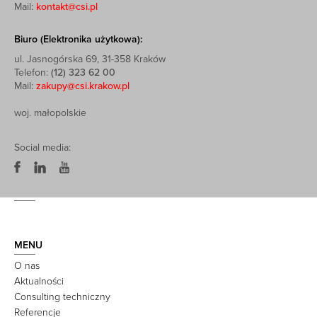
Mail:
kontakt@csi.pl
Biuro (Elektronika użytkowa):
ul. Jasnogórska 69, 31-358 Kraków
Telefon:
(12) 323 62 00
Mail:
zakupy@csi.krakow.pl
woj. małopolskie
Social media:
MENU
O nas
Aktualności
Consulting techniczny
Referencje