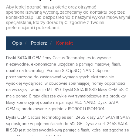
Aby lepiej poznać naszą ofertę oraz otrzymać
spersonalizowaną wycenę, zachęcamy do kontaktu poprzez
kontakt@csi.pl
lub bezpośrednio z naszymi wykwalifikowanymi
specjalistami, którzy doradzą Ci zgodnie z Twoimi
preferencjami i potrzebami.
Opis
Pobierz
Kontakt
Dyski SATA III OEM firmy Cactus Technologies to wysoce
niezawodne, ekonomiczne urządzenia pamięci masowej flash,
oparte na technologii Pseudo-SLC (pSLC) NAND. Są one
przeznaczone do zastosowań wymagających ekstremalnie
wysokiej wydajności w obudowie spełniającej normy odporności
na wstrząsy i wibracje MIL-810. Dyski SATA III SSD klasy OEM pSLC
mają ponad 6 razy dłuższe cykle wytrzymałościowe niż produkty
klasy komercyjnej oparte na pamięci MLC NAND. Dyski SATA III
OEM są produkowane zgodnie z ISO9001 i ISO14001.
Dyski OEM Cactus Technologies serii 245S klasy 2,5″ SATA III SATA
są dostępne w pojemnościach do 512 GB. Dysk z serii 245S SATA
III SSD jest półprzewodnikową pamięcią flash, która jest zgodna ze