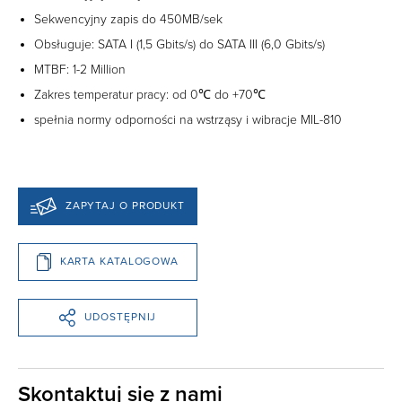
Sekwencyjny zapis do 450MB/sek
Obsługuje: SATA I (1,5 Gbits/s) do SATA III (6,0 Gbits/s)
MTBF: 1-2 Million
Zakres temperatur pracy: od 0℃ do +70℃
spełnia normy odporności na wstrząsy i wibracje MIL-810
ZAPYTAJ O PRODUKT
KARTA KATALOGOWA
UDOSTĘPNIJ
Skontaktuj się z nami