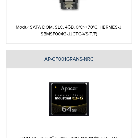
Moduł SATA DOM, SLC, 4GB, 0°C~+70°C, HERMES-J,
SBMSF004G-JJCTC-VS(T/F)
AP-CF001GRANS-NRC