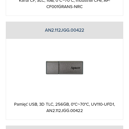
Karta CF, SLC, 1GB, 0°C~70°C, Industrial CF6, AP-
CF001GRANS-NRC
AN2.112JGG.00422
Pamięć USB, 3D TLC, 256GB, 0°C~70°C, UV110-UFD1,
AN2.112JGG.00422