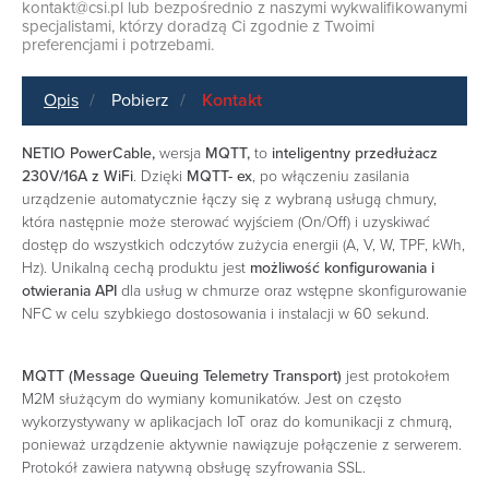
kontakt@csi.pl
lub bezpośrednio z naszymi wykwalifikowanymi
specjalistami, którzy doradzą Ci zgodnie z Twoimi
preferencjami i potrzebami.
Opis
Pobierz
Kontakt
NETIO PowerCable,
wersja
MQTT,
to
inteligentny przedłużacz
230V/16A z WiFi
. Dzięki
MQTT- ex
, po włączeniu zasilania
urządzenie automatycznie łączy się z wybraną usługą chmury,
która następnie może sterować wyjściem (On/Off) i uzyskiwać
dostęp do wszystkich odczytów zużycia energii (A, V, W, TPF, kWh,
Hz). Unikalną cechą produktu jest
możliwość konfigurowania i
otwierania API
dla usług w chmurze oraz wstępne skonfigurowanie
NFC w celu szybkiego dostosowania i instalacji w 60 sekund.
MQTT (Message Queuing Telemetry Transport)
jest protokołem
M2M służącym do wymiany komunikatów. Jest on często
wykorzystywany w aplikacjach IoT oraz do komunikacji z chmurą,
ponieważ urządzenie aktywnie nawiązuje połączenie z serwerem.
Protokół zawiera natywną obsługę szyfrowania SSL.