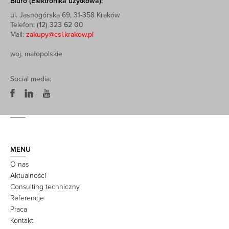
Biuro (Elektronika użytkowa):
ul. Jasnogórska 69, 31-358 Kraków
Telefon:
(12) 323 62 00
Mail:
zakupy@csi.krakow.pl
woj. małopolskie
Social media:
MENU
O nas
Aktualności
Consulting techniczny
Referencje
Praca
Kontakt