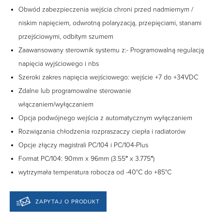
Obwód zabezpieczenia wejścia chroni przed nadmiernym /
niskim napięciem, odwrotną polaryzacją, przepięciami, stanami
przejściowymi, odbitym szumem
Zaawansowany sterownik systemu z:- Programowalną regulacją
napięcia wyjściowego i nbs
Szeroki zakres napięcia wejściowego: wejście +7 do +34VDC
Zdalne lub programowalne sterowanie
włączaniem/wyłączaniem
Opcja podwójnego wejścia z automatycznym wyłączaniem
Rozwiązania chłodzenia rozpraszaczy ciepła i radiatorów
Opcje złączy magistrali PC/104 i PC/104-Plus
Format PC/104: 90mm x 96mm (3.55″ x 3.775″)
wytrzymała temperatura robocza od -40°C do +85°C
ZAPYTAJ O PRODUKT