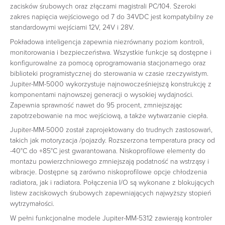
zacisków śrubowych oraz złączami magistrali PC/104. Szeroki
zakres napięcia wejściowego od 7 do 34VDC jest kompatybilny ze
standardowymi wejściami 12V, 24V i 28V.
Pokładowa inteligencja zapewnia niezrównany poziom kontroli,
monitorowania i bezpieczeństwa. Wszystkie funkcje są dostępne i
konfigurowalne za pomocą oprogramowania stacjonarnego oraz
biblioteki programistycznej do sterowania w czasie rzeczywistym.
Jupiter-MM-5000 wykorzystuje najnowocześniejszą konstrukcję z
komponentami najnowszej generacji o wysokiej wydajności.
Zapewnia sprawność nawet do 95 procent, zmniejszając
zapotrzebowanie na moc wejściową, a także wytwarzanie ciepła.
Jupiter-MM-5000 został zaprojektowany do trudnych zastosowań,
takich jak motoryzacja /pojazdy. Rozszerzona temperatura pracy od
-40°C do +85°C jest gwarantowana. Niskoprofilowe elementy do
montażu powierzchniowego zmniejszają podatność na wstrząsy i
wibracje. Dostępne są zarówno niskoprofilowe opcje chłodzenia
radiatora, jak i radiatora. Połączenia I/O są wykonane z blokujących
listew zaciskowych śrubowych zapewniających najwyższy stopień
wytrzymałości.
W pełni funkcjonalne modele Jupiter-MM-5312 zawierają kontroler