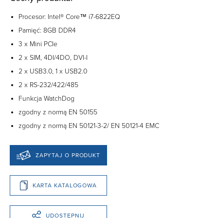
Procesor: Intel® Core™ i7-6822EQ
Pamięć: 8GB DDR4
3 x Mini PCIe
2 x SIM, 4DI/4DO, DVI-I
2 x USB3.0, 1 x USB2.0
2 x RS-232/422/485
Funkcja WatchDog
zgodny z normą EN 50155
zgodny z normą EN 50121-3-2/ EN 50121-4 EMC
ZAPYTAJ O PRODUKT
KARTA KATALOGOWA
UDOSTĘPNIJ