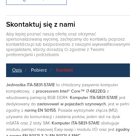
Skontaktuj się z nami
Aby lepiej poznać naszą ofertę oraz otrzymać
spersonalizowaną wycenę, zachęcamy do kontaktu poprzez
kontakt@csi.pl
lub bezpośrednio z naszymi wykwalifikowanymi
specjalistami, którzy doradzą Ci zgodnie z Twoimi
preferencjami i potrzebami.
Opis
Pobierz
Kontakt
Jednostka ITA-5831-S7A1E
to chłodzony pasywnie komputer
kompaktowy, z
procesorem
Intel® Core™ i7-6822EQ
z
wbudowaną pamięcią 8GB DDR4
.
Komputer ITA-5831-S7A1E
jest
dedykowany do
zastosowań w pojazdach szynowych
, jest w pełni
zgodny z
normą EN 50155
. Posiada wytrzymałe złącza (M12)
używane do komunikacji i zasilania portów, jeden slot na dysk
mSATA oraz 2 sloty SIM.
Komputer ITA-5831-S7A1E
obsługuje
modułu pamięci masowej Easy-swap i modułu I/O oraz jest
zgodny
z normą EN 50121-3-2/ EN 50121-4 EMC.