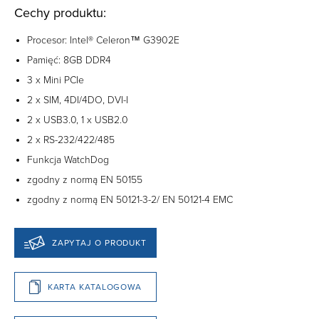
Cechy produktu:
Procesor: Intel®
Celeron™ G3902E
Pamięć: 8GB DDR4
3 x Mini PCIe
2 x SIM, 4DI/4DO, DVI-I
2 x USB3.0, 1 x USB2.0
2 x RS-232/422/485
Funkcja WatchDog
zgodny z normą EN 50155
zgodny z normą EN 50121-3-2/ EN 50121-4 EMC
ZAPYTAJ O PRODUKT
KARTA KATALOGOWA