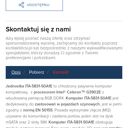
UDOSTĘPNIJ
Skontaktuj się z nami
Aby lepiej poznać naszą ofertę oraz otrzymać
spersonalizowaną wycenę, zachęcamy do kontaktu poprzez
kontakt@csi.pl
lub bezpośrednio z naszymi wykwalifikowanymi
specjalistami, którzy doradzą Ci zgodnie z Twoimi
preferencjami i potrzebami.
Opis
Pobierz
Kontakt
Jednostka ITA-5831-S0A1E
to chłodzony pasywnie komputer
kompaktowy, z
procesorem
Intel® Celeron™ G3902E
z
wbudowaną pamięcią 8GB DDR4
.
Komputer ITA-5831-S0A1E
jest
dedykowany do
zastosowań w pojazdach szynowych
, jest w pełni
zgodny z
normą EN 50155
. Posiada wytrzymałe złącza (M12)
używane do komunikacji i zasilania portów, jeden slot na dysk
mSATA oraz 2 sloty SIM.
Komputer ITA-5831-S0A1E
obsługuje