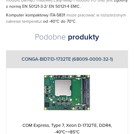
modułu pamięci masowej Easy-swap i modułu I/O oraz jest
zgodny
z normą EN 50121-3-2/ EN 50121-4 EMC.
Komputer kompaktowy ITA-5831
może pracować w rozszerzonym
zakresie temperatur
od -40°C do 70°C
.
Podobne
produkty
CONGA-BID7/D-1732TE (68009-0000-32-1)
COM Express, Type 7, Xeon D-1732TE, DDR4,
-40°C~+85°C