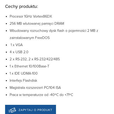
Cechy produktu:
Procesor 1GHz Vortex86DX
256 MB wlutowanej pamięci DRAM
Wbudowany rozruchowy dysk flash o pojemności 2 MB z
zainstalowanym FreeDOS
1 x VGA
4 x USB 2.0
2 x RS-232, 2 x RS-232/422/485
1 x Ethernet 10/100Base-T
1 x IDE UDMA-100
Interfejs Flashdisk
Magistrala rozszerzeń PC/104 ISA
Praca w temperaturze od -40ºC do +71ºC
ZAPYTAJ O PRODUKT