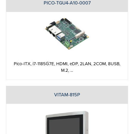
PICO-TGU4-A10-0007
Pico-ITX, i7-1185G7E, HDMI, eDP, 2LAN, 2COM, 8USB,
M.2, ...
VITAM-815P