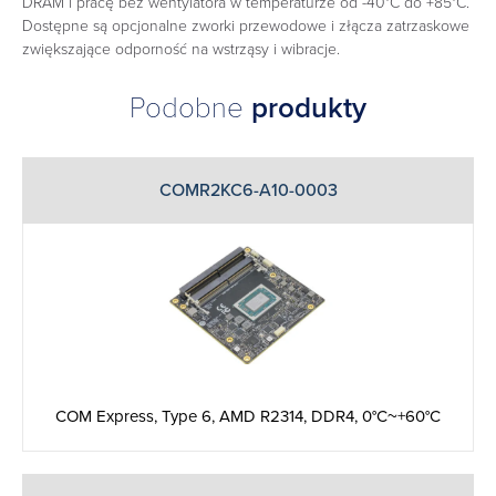
DRAM i pracę bez wentylatora w temperaturze od -40°C do +85°C.
Dostępne są opcjonalne zworki przewodowe i złącza zatrzaskowe
zwiększające odporność na wstrząsy i wibracje.
Podobne
produkty
COMR2KC6-A10-0003
COM Express, Type 6, AMD R2314, DDR4, 0°C~+60°C