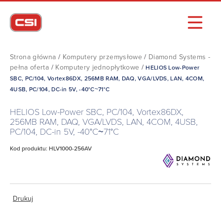
Strona główna
/
Komputery przemysłowe
/
Diamond Systems -
pełna oferta
/
Komputery jednopłytkowe
/
HELIOS Low-Power
SBC, PC/104, Vortex86DX, 256MB RAM, DAQ, VGA/LVDS, LAN, 4COM,
4USB, PC/104, DC-in 5V, -40°C~71°C
HELIOS Low-Power SBC, PC/104, Vortex86DX,
256MB RAM, DAQ, VGA/LVDS, LAN, 4COM, 4USB,
PC/104, DC-in 5V, -40°C~71°C
Kod produktu: HLV1000-256AV
Drukuj