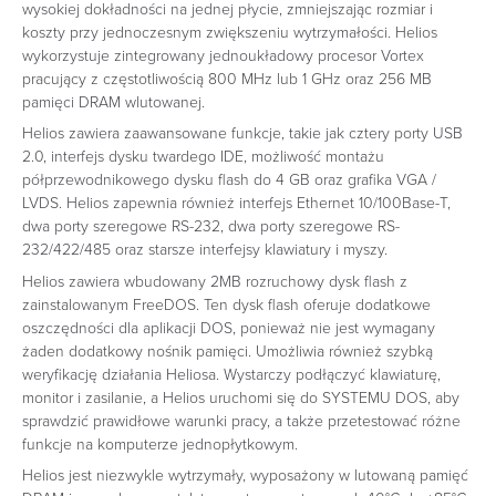
wysokiej dokładności na jednej płycie, zmniejszając rozmiar i
koszty przy jednoczesnym zwiększeniu wytrzymałości. Helios
wykorzystuje zintegrowany jednoukładowy procesor Vortex
pracujący z częstotliwością 800 MHz lub 1 GHz oraz 256 MB
pamięci DRAM wlutowanej.
Helios zawiera zaawansowane funkcje, takie jak cztery porty USB
2.0, interfejs dysku twardego IDE, możliwość montażu
półprzewodnikowego dysku flash do 4 GB oraz grafika VGA /
LVDS. Helios zapewnia również interfejs Ethernet 10/100Base-T,
dwa porty szeregowe RS-232, dwa porty szeregowe RS-
232/422/485 oraz starsze interfejsy klawiatury i myszy.
Helios zawiera wbudowany 2MB rozruchowy dysk flash z
zainstalowanym FreeDOS. Ten dysk flash oferuje dodatkowe
oszczędności dla aplikacji DOS, ponieważ nie jest wymagany
żaden dodatkowy nośnik pamięci. Umożliwia również szybką
weryfikację działania Heliosa. Wystarczy podłączyć klawiaturę,
monitor i zasilanie, a Helios uruchomi się do SYSTEMU DOS, aby
sprawdzić prawidłowe warunki pracy, a także przetestować różne
funkcje na komputerze jednopłytkowym.
Helios jest niezwykle wytrzymały, wyposażony w lutowaną pamięć