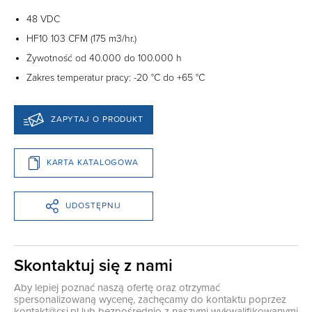
48 VDC
HF10 103 CFM (175 m3/hr.)
Żywotność od 40.000 do 100.000 h
Zakres temperatur pracy: -20 °C do +65 °C
ZAPYTAJ O PRODUKT
KARTA KATALOGOWA
UDOSTĘPNIJ
Skontaktuj się z nami
Aby lepiej poznać naszą ofertę oraz otrzymać
spersonalizowaną wycenę, zachęcamy do kontaktu poprzez
kontakt@csi.pl
lub bezpośrednio z naszymi wykwalifikowanymi