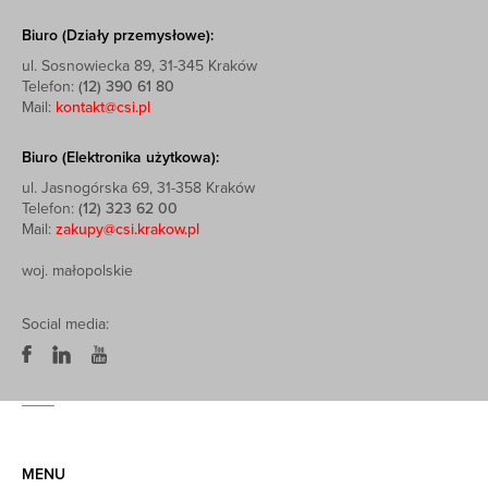
Biuro (Działy przemysłowe):
ul. Sosnowiecka 89, 31-345 Kraków
Telefon:
(12) 390 61 80
Mail:
kontakt@csi.pl
Biuro (Elektronika użytkowa):
ul. Jasnogórska 69, 31-358 Kraków
Telefon:
(12) 323 62 00
Mail:
zakupy@csi.krakow.pl
woj. małopolskie
Social media:
MENU