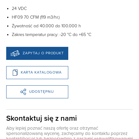
24 VDC
HF09 70 CFM (119 m3/hr.)
Żywotność od 40.000 do 100.000 h
Zakres temperatur pracy: -20 °C do +65 °C
ZAPYTAJ O PRODUKT
KARTA KATALOGOWA
UDOSTĘPNIJ
Skontaktuj się z nami
Aby lepiej poznać naszą ofertę oraz otrzymać
spersonalizowaną wycenę, zachęcamy do kontaktu poprzez
kontakt@csi.pl
lub bezpośrednio z naszymi wykwalifikowanymi