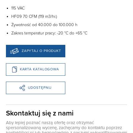
115 VAC
HF09 70 CFM (119 m3/hr.)
Żywotność od 40.000 do 100.000 h
Zakres temperatur pracy: -20 °C do +65 °C
ZAPYTAJ O PRODUKT
KARTA KATALOGOWA
UDOSTĘPNIJ
Skontaktuj się z nami
Aby lepiej poznać naszą ofertę oraz otrzymać
spersonalizowaną wycenę, zachęcamy do kontaktu poprzez
kontakt@csi.pl
lub bezpośrednio z naszymi wykwalifikowanymi