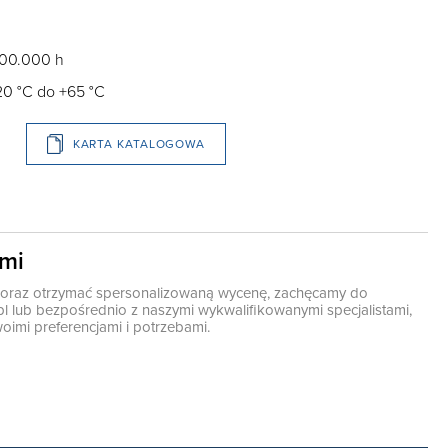
100.000 h
20 °C do +65 °C
KARTA KATALOGOWA
ami
ę oraz otrzymać spersonalizowaną wycenę, zachęcamy do
pl
lub bezpośrednio z naszymi wykwalifikowanymi specjalistami,
oimi preferencjami i potrzebami.