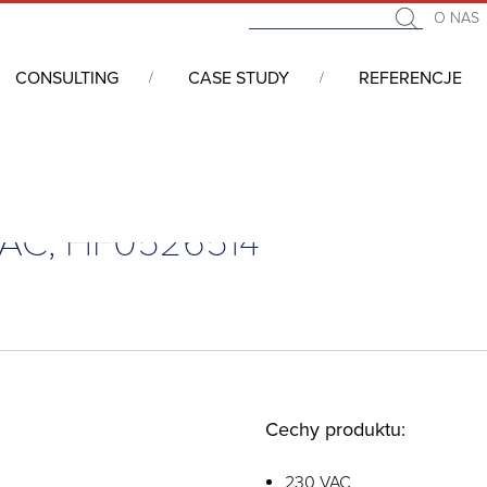
O NAS
CONSULTING
CASE STUDY
REFERENCJE
klimatycznych
/
Wentylatory
/
Filtrowane kratki wentylacyjne
/
Filtr
 VAC, HF0526514
Cechy produktu:
230 VAC