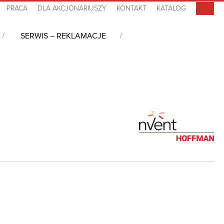
PRACA
DLA AKCJONARIUSZY
KONTAKT
KATALOG
SERWIS – REKLAMACJE
owany wentylator, 230 VAC, HF0526514