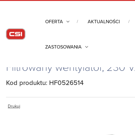
OFERTA
AKTUALNOŚCI
ZASTOSOWANIA
Strona główna
/
Obudowy przemysłowe
/
Kontrola warunków 
Filtrowany wentylator, 230
Kod produktu: HF0526514
Drukuj