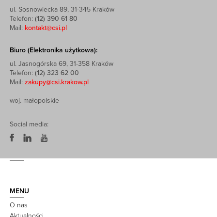
ul. Sosnowiecka 89, 31-345 Kraków
Telefon:
(12) 390 61 80
Mail:
kontakt@csi.pl
Biuro (Elektronika użytkowa):
ul. Jasnogórska 69, 31-358 Kraków
Telefon:
(12) 323 62 00
Mail:
zakupy@csi.krakow.pl
woj. małopolskie
Social media:
MENU
O nas
Aktualności