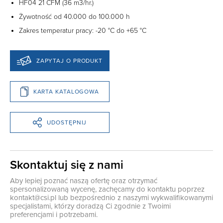
HF04 21 CFM (36 m3/hr.)
Żywotność od 40.000 do 100.000 h
Zakres temperatur pracy: -20 °C do +65 °C
ZAPYTAJ O PRODUKT
KARTA KATALOGOWA
UDOSTĘPNIJ
Skontaktuj się z nami
Aby lepiej poznać naszą ofertę oraz otrzymać
spersonalizowaną wycenę, zachęcamy do kontaktu poprzez
kontakt@csi.pl
lub bezpośrednio z naszymi wykwalifikowanymi
specjalistami, którzy doradzą Ci zgodnie z Twoimi
preferencjami i potrzebami.