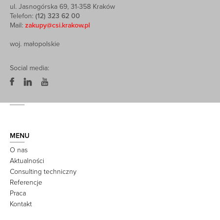
ul. Jasnogórska 69, 31-358 Kraków
Telefon:
(12) 323 62 00
Mail:
zakupy@csi.krakow.pl
woj. małopolskie
Social media:
MENU
O nas
Aktualności
Consulting techniczny
Referencje
Praca
Kontakt