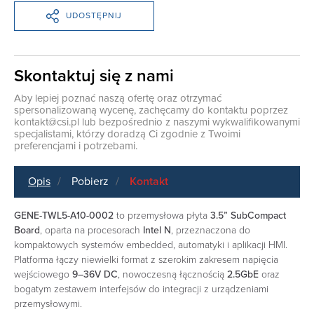
UDOSTĘPNIJ
Skontaktuj się z nami
Aby lepiej poznać naszą ofertę oraz otrzymać
spersonalizowaną wycenę, zachęcamy do kontaktu poprzez
kontakt@csi.pl
lub bezpośrednio z naszymi wykwalifikowanymi
specjalistami, którzy doradzą Ci zgodnie z Twoimi
preferencjami i potrzebami.
Opis
Pobierz
Kontakt
GENE-TWL5-A10-0002
to przemysłowa płyta
3.5” SubCompact
Board
, oparta na procesorach
Intel N
, przeznaczona do
kompaktowych systemów embedded, automatyki i aplikacji HMI.
Platforma łączy niewielki format z szerokim zakresem napięcia
wejściowego
9–36V DC
, nowoczesną łącznością
2.5GbE
oraz
bogatym zestawem interfejsów do integracji z urządzeniami
przemysłowymi.