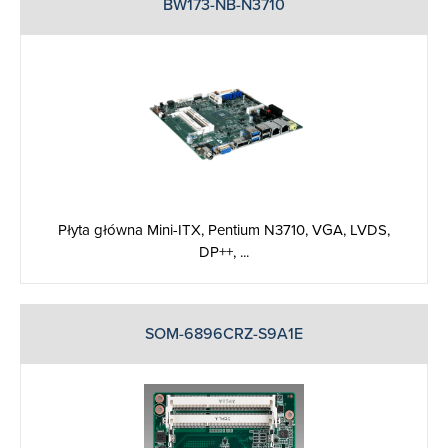
BW173-NB-N3710
Płyta główna Mini-ITX, Pentium N3710, VGA, LVDS,
DP++, ...
SOM-6896CRZ-S9A1E