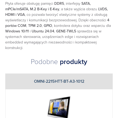
Płyta oferuje obsługę pamięci
DDR5
, interfejsy
SATA,
mPCIe/mSATA, M.2 B-Key i E-Key
, a także wyjścia obrazu
LVDS,
HDMI i VGA
, co pozwala tworzyć elastyczne systemy z obsługą
wyświetlaczy i komunikacji bezprzewodowej. Dzięki obecności
4
portów COM
,
TPM 2.0
,
GPIO
, kontrolera dotyku oraz wsparciu dla
Windows 10/11
i
Ubuntu 24.04
,
GENE-TWL5
sprawdza się w
systemach sterowania, urządzeniach edge i rozwiązaniach
embedded wymagających niezawodności i kompaktowej
konstrukcji.
Podobne
produkty
OMNI-2215HTT-BT-A3-1012