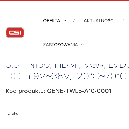
OFERTA
AKTUALNOŚCI
ZASTOSOWANIA
Strona główna
/
Komputery przemysłowe
/
Komputery jednop
3.5″, N150, HDMI, VGA, LV
DC-in 9V~36V, -20°C~70°C
Kod produktu: GENE-TWL5-A10-0001
Drukuj