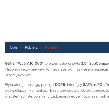
Opis
Pobierz
Kontakt
GENE-TWL5-A10-0001
to przemysłowa płyta
3.5” SubCompac
Platforma łączy niewielki format z szerokim zakresem napięc
przemysłowymi.
Płyta oferuje obsługę pamięci
DDR5
, interfejsy
SATA, mPCIe/m
wyświetlaczy i komunikacji bezprzewodowej. Dzięki obecnośc
w systemach sterowania, urządzeniach edge i rozwiązaniach