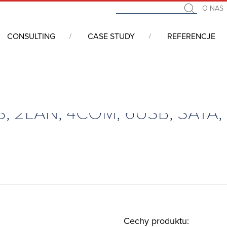
O NAS
CONSULTING
CASE STUDY
REFERENCJE
łytkowe wbudowane (embedded, SBC)
/
3.5″, N150, HDMI, VGA, LVDS,
DS, 2LAN, 4COM, 6USB, SATA,
Cechy produktu: