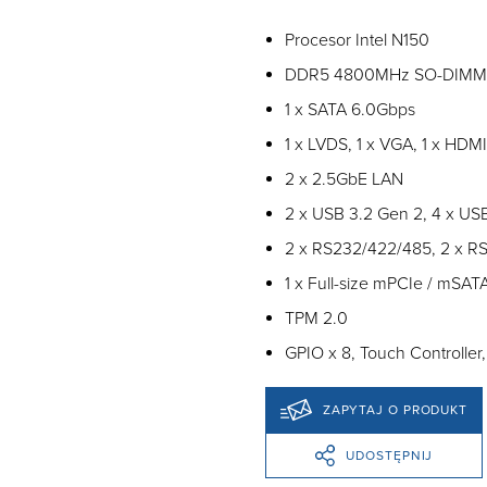
Procesor Intel N150
DDR5 4800MHz SO-DIMM x
1 x SATA 6.0Gbps
1 x LVDS, 1 x VGA, 1 x HDMI
2 x 2.5GbE LAN
2 x USB 3.2 Gen 2, 4 x US
2 x RS232/422/485, 2 x R
1 x Full-size mPCIe / mSAT
TPM 2.0
GPIO x 8, Touch Controlle
ZAPYTAJ O PRODUKT
UDOSTĘPNIJ