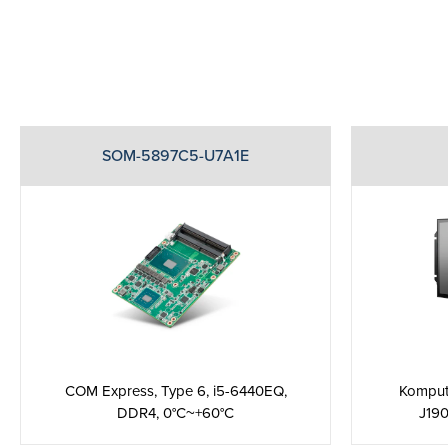
SOM-5897C5-U7A1E
Komput
COM Express, Type 6, i5-6440EQ,
J190
DDR4, 0°C~+60°C