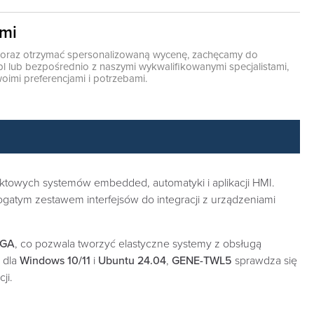
ami
ę oraz otrzymać spersonalizowaną wycenę, zachęcamy do
pl
lub bezpośrednio z naszymi wykwalifikowanymi specjalistami,
oimi preferencjami i potrzebami.
towych systemów embedded, automatyki i aplikacji HMI.
gatym zestawem interfejsów do integracji z urządzeniami
VGA
, co pozwala tworzyć elastyczne systemy z obsługą
u dla
Windows 10/11
i
Ubuntu 24.04
,
GENE-TWL5
sprawdza się
ji.