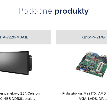
Podobne
produkty
ITA-7220-M0A1E
KB161-N-217G
er panelowy 22″, Celeron
Płyta główna Mini-ITX, AMD
0, 4GB DDR3L, brak ...
VGA, LVDS, DP, ...