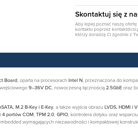
Skontaktuj się z n
Aby lepiej poznać naszą ofert
kontaktu poprzez
kontakt@csi.
którzy doradzą Ci zgodnie z Tw
t Board
, oparta na procesorach
Intel N
, przeznaczona do kompak
ia wejściowego
9–36V DC
, nowoczesną łącznością
2.5GbE
oraz bo
SATA, M.2 B-Key i E-Key
, a także wyjścia obrazu
LVDS, HDMI i 
i
4 portów COM
,
TPM 2.0
,
GPIO
, kontrolera dotyku oraz wsparci
 embedded wymagających niezawodności i kompaktowej konstrukc