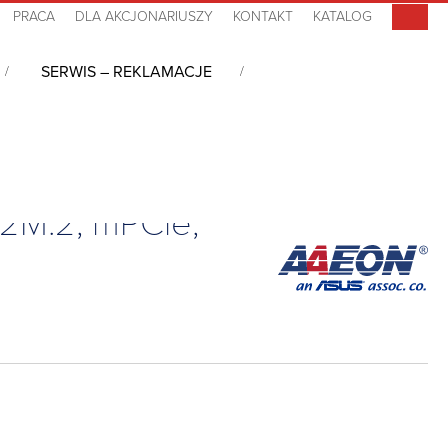
PRACA
DLA AKCJONARIUSZY
KONTAKT
KATALOG
SERWIS – REKLAMACJE
 2LAN, 4COM, 6USB, SATA, 2M.2, mPCie, DC-in 9V~36V, -20°C~70°C
 2M.2, mPCie,