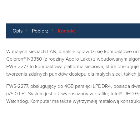
Opis
Pobierz
Kontakt
W małych sieciach LAN, idealnie sprawdzi się kompaktowe urz
Celeron® N3350 (z rodziny Apollo Lake) z wbudowanym algory
FWS-2277 to kompaktowa platforma sieciowa, która obsługuje 
tworzenia zdalnych punktów dostępu dla małych sieci, takich 
FWS-2277, obsługujący do 4GB pamięci LPDDR4, posiada dwa po
(V5.0 LE). System jest też wyposażony w grafikę Intel® UHD 
Watchdog. Komputer ma także wytrzymałą metalową konstrukcj