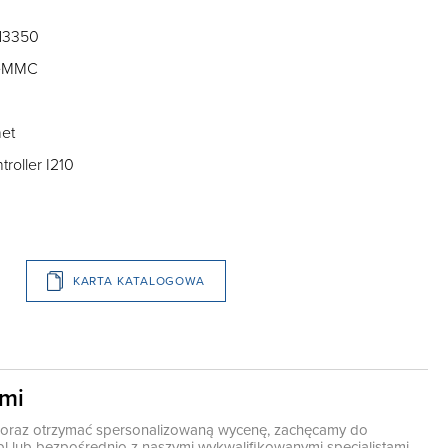
 N3350
 eMMC
net
troller I210
KARTA KATALOGOWA
ami
ę oraz otrzymać spersonalizowaną wycenę, zachęcamy do
pl
lub bezpośrednio z naszymi wykwalifikowanymi specjalistami,