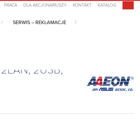
PRACA
DLA AKCJONARIUSZY
KONTAKT
KATALOG
SERWIS – REKLAMACJE
LAN, 2USB, Mini-Card, Fanless, DC-in 12V, 0°C~40°C
, 2LAN, 2USB,