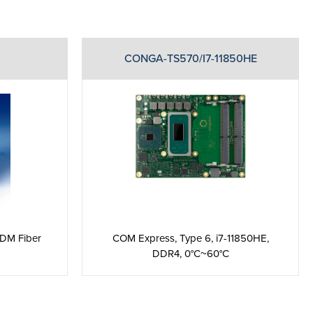
CONGA-TS570/I7-11850HE
COM Express, Type 6, i7-11850HE,
WDM Fiber
DDR4, 0°C~60°C