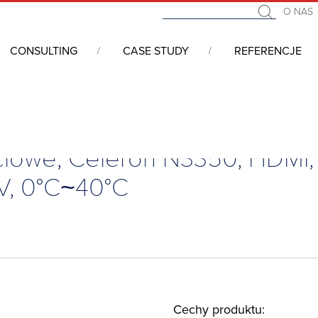
O NAS
CONSULTING
CASE STUDY
REFERENCJE
zenia sieciowe
/
Stacjonarne urządzenie sieciowe, Celeron N3350, HDMI, 2
eciowe, Celeron N3350, HDMI
2V, 0°C~40°C
Cechy produktu: