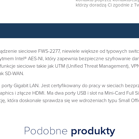
którzy doradzą Ci zgodnie z Tw
ądzenie sieciowe FWS-2277, niewiele większe od typowych switch
tmem Intel® AES-NI, który zapewnia bezpieczne szyfrowanie dan
funkcje sieciowe takie jak UTM (Unified Threat Management), VP
jak SD-WAN.
rty Gigabit LAN. Jest certyfikowany do pracy w sieciach bezprz
Graphics i złącze HDMI. Ma dwa porty USB i slot na Mini-Card Fu
ę, która doskonale sprawdza się we wdrożeniach typu Small Off
Podobne
produkty