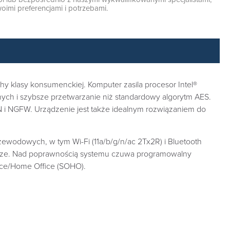
oimi preferencjami i potrzebami.
y klasy konsumenckiej. Komputer zasila procesor Intel®
ych i szybsze przetwarzanie niż standardowy algorytm AES.
N i NGFW. Urządzenie jest także idealnym rozwiązaniem do
ewodowych, w tym Wi-Fi (11a/b/g/n/ac 2Tx2R) i Bluetooth
ll Size. Nad poprawnością systemu czuwa programowalny
ice/Home Office (SOHO).