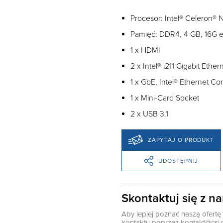
Procesor: Intel® Celeron®
Pamięć: DDR4, 4 GB, 16G
1 x HDMI
2 x Intel® i211 Gigabit Ether
1 x GbE, Intel® Ethernet Con
1 x Mini-Card Socket
2 x USB 3.1
ZAPYTAJ O PRODUKT
UDOSTĘPNIJ
Skontaktuj się z n
Aby lepiej poznać naszą ofert
kontaktu poprzez
kontakt@csi.