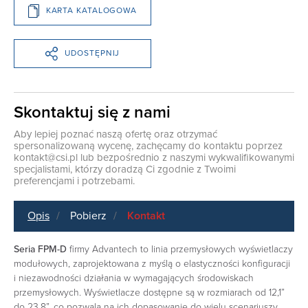
KARTA KATALOGOWA
UDOSTĘPNIJ
Skontaktuj się z nami
Aby lepiej poznać naszą ofertę oraz otrzymać
spersonalizowaną wycenę, zachęcamy do kontaktu poprzez
kontakt@csi.pl
lub bezpośrednio z naszymi wykwalifikowanymi
specjalistami, którzy doradzą Ci zgodnie z Twoimi
preferencjami i potrzebami.
Opis
Pobierz
Kontakt
Seria FPM-D
firmy Advantech to linia przemysłowych wyświetlaczy
modułowych, zaprojektowana z myślą o elastyczności konfiguracji
i niezawodności działania w wymagających środowiskach
przemysłowych. Wyświetlacze dostępne są w rozmiarach od 12,1”
do 23,8”, co pozwala na ich dopasowanie do wielu scenariuszy