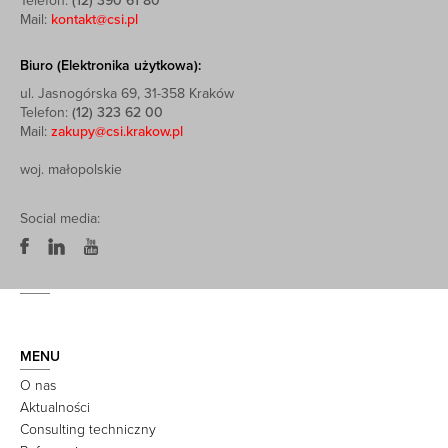
Telefon:
(12) 390 61 80
Mail:
kontakt@csi.pl
Biuro (Elektronika użytkowa):
ul. Jasnogórska 69, 31-358 Kraków
Telefon:
(12) 323 62 00
Mail:
zakupy@csi.krakow.pl
woj. małopolskie
Social media:
MENU
O nas
Aktualności
Consulting techniczny