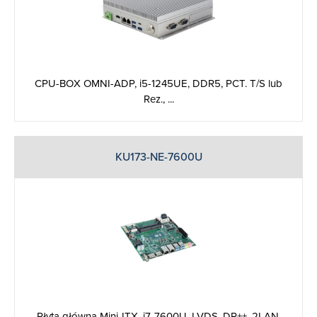
CPU-BOX OMNI-ADP, i5-1245UE, DDR5, PCT. T/S lub
Rez., ...
KU173-NE-7600U
Płyta główna Mini-ITX, i7-7600U, LVDS, DP++, 2LAN,