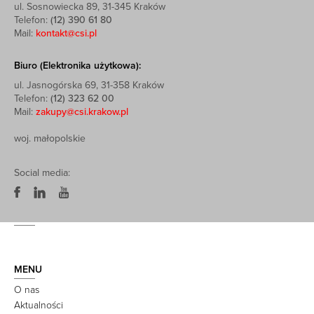
ul. Sosnowiecka 89, 31-345 Kraków
Telefon:
(12) 390 61 80
Mail:
kontakt@csi.pl
Biuro (Elektronika użytkowa):
ul. Jasnogórska 69, 31-358 Kraków
Telefon:
(12) 323 62 00
Mail:
zakupy@csi.krakow.pl
woj. małopolskie
Social media:
MENU
O nas
Aktualności