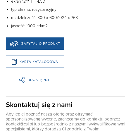
ekran 12.1″ TFT-LCD
typ ekranu: rezystancyjny
rozdzielczość: 800 x 600/1024 x 768
jasność: 1000 cd/m2
ZAPYTAJ O PRODUKT
KARTA KATALOGOWA
UDOSTĘPNIJ
Skontaktuj się z nami
Aby lepiej poznać naszą ofertę oraz otrzymać
spersonalizowaną wycenę, zachęcamy do kontaktu poprzez
kontakt@csi.pl
lub bezpośrednio z naszymi wykwalifikowanymi
specjalistami, którzy doradzą Ci zgodnie z Twoimi