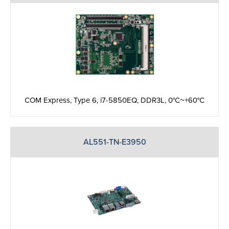
COM Express, Type 6, i7-5850EQ, DDR3L, 0°C~+60°C
AL551-TN-E3950