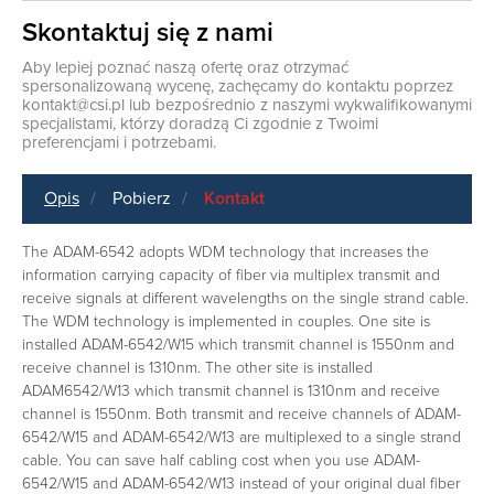
Skontaktuj się z nami
Aby lepiej poznać naszą ofertę oraz otrzymać
spersonalizowaną wycenę, zachęcamy do kontaktu poprzez
kontakt@csi.pl
lub bezpośrednio z naszymi wykwalifikowanymi
specjalistami, którzy doradzą Ci zgodnie z Twoimi
preferencjami i potrzebami.
Opis
Pobierz
Kontakt
The ADAM-6542 adopts WDM technology that increases the
information carrying capacity of fiber via multiplex transmit and
receive signals at different wavelengths on the single strand cable.
The WDM technology is implemented in couples. One site is
installed ADAM-6542/W15 which transmit channel is 1550nm and
receive channel is 1310nm. The other site is installed
ADAM6542/W13 which transmit channel is 1310nm and receive
channel is 1550nm. Both transmit and receive channels of ADAM-
6542/W15 and ADAM-6542/W13 are multiplexed to a single strand
cable. You can save half cabling cost when you use ADAM-
6542/W15 and ADAM-6542/W13 instead of your original dual fiber