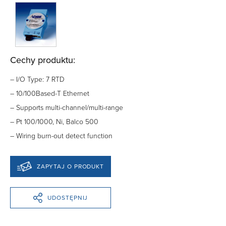
Cechy produktu:
– I/O Type: 7 RTD
– 10/100Based-T Ethernet
– Supports multi-channel/multi-range
– Pt 100/1000, Ni, Balco 500
– Wiring burn-out detect function
ZAPYTAJ O PRODUKT
UDOSTĘPNIJ