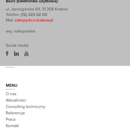
Biuro (Elektronika użytkowa):
ul. Jasnogórska 69, 31-358 Kraków
Telefon:
(12) 323 62 00
Mail:
zakupy@csi.krakow.pl
woj. małopolskie
Social media:
MENU
O nas
Aktualności
Consulting techniczny
Referencje
Praca
Kontakt