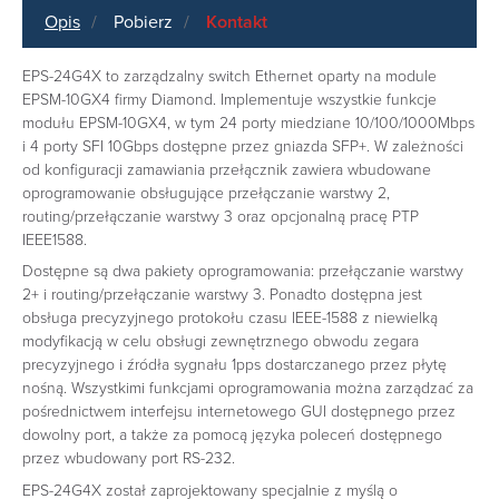
Opis
Pobierz
Kontakt
EPS-24G4X to zarządzalny switch Ethernet oparty na module
EPSM-10GX4 firmy Diamond. Implementuje wszystkie funkcje
modułu EPSM-10GX4, w tym 24 porty miedziane 10/100/1000Mbps
i 4 porty SFI 10Gbps dostępne przez gniazda SFP+. W zależności
od konfiguracji zamawiania przełącznik zawiera wbudowane
oprogramowanie obsługujące przełączanie warstwy 2,
routing/przełączanie warstwy 3 oraz opcjonalną pracę PTP
IEEE1588.
Dostępne są dwa pakiety oprogramowania: przełączanie warstwy
2+ i routing/przełączanie warstwy 3. Ponadto dostępna jest
obsługa precyzyjnego protokołu czasu IEEE-1588 z niewielką
modyfikacją w celu obsługi zewnętrznego obwodu zegara
precyzyjnego i źródła sygnału 1pps dostarczanego przez płytę
nośną. Wszystkimi funkcjami oprogramowania można zarządzać za
pośrednictwem interfejsu internetowego GUI dostępnego przez
dowolny port, a także za pomocą języka poleceń dostępnego
przez wbudowany port RS-232.
EPS-24G4X został zaprojektowany specjalnie z myślą o