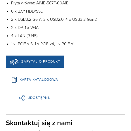
Płyta główna: AIMB-587F-00A1E
6 x 2.5″ HDD/SSD
2 x USB3.2 Gen1, 2 x USB2.0, 4 x USB3.2 Gen2
2 x DP, 1 x VGA
4 x LAN (RJ45)
1 x PCIE x16, 1 x PCIE x4, 1 x PCIE x1
ZAPYTAJ O PRODUKT
KARTA KATALOGOWA
UDOSTĘPNIJ
Skontaktuj się z nami