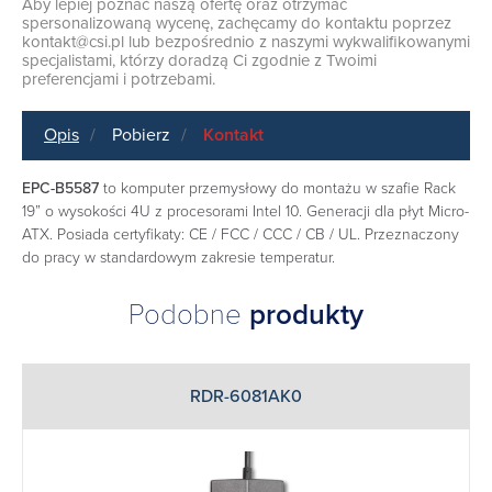
Aby lepiej poznać naszą ofertę oraz otrzymać
spersonalizowaną wycenę, zachęcamy do kontaktu poprzez
kontakt@csi.pl
lub bezpośrednio z naszymi wykwalifikowanymi
specjalistami, którzy doradzą Ci zgodnie z Twoimi
preferencjami i potrzebami.
Opis
Pobierz
Kontakt
EPC-B5587
to komputer przemysłowy do montażu w szafie Rack
19” o wysokości 4U z procesorami Intel 10. Generacji dla płyt Micro-
ATX. Posiada certyfikaty: CE / FCC / CCC / CB / UL. Przeznaczony
do pracy w standardowym zakresie temperatur.
Podobne
produkty
RDR-6081AK0