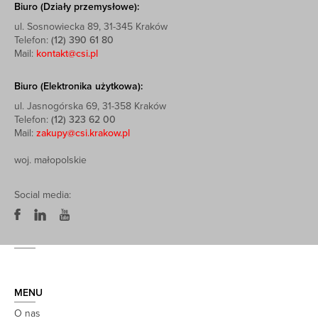
Biuro (Działy przemysłowe):
ul. Sosnowiecka 89, 31-345 Kraków
Telefon:
(12) 390 61 80
Mail:
kontakt@csi.pl
Biuro (Elektronika użytkowa):
ul. Jasnogórska 69, 31-358 Kraków
Telefon:
(12) 323 62 00
Mail:
zakupy@csi.krakow.pl
woj. małopolskie
Social media:
MENU
O nas